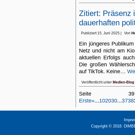
Zitiert: Präsenz 
dauerhaften poli
Publiziert
15. Juni 2025
|
Von
He
Ein jüngeres Publikum
Netz und nicht am Kios
aktuellen Erfolgs auc
Die großen Wählerschi
auf TikTok. Keine…
Wei
Veröffentlicht unter
Medien-Blog
Seite 
Erste
«
...
10
20
30
...
37
38
Impre
Copyright © 2018. DIMBB 