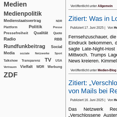
Medien
Veröffentlicht unter
Allgemein
Medienpolitik
Zitiert: Was in L
Medienstaatsvertrag
NDR
Politik
Plattform
Presse
Publiziert
17. Juni 2025
|
Von
He
Qualität
Pressefreiheit
Quote
Fernsehzuschauer, die 
Radio
RBB
Eindruck bekommen, di
Rundfunkbeitrag
Social
sagte Late-Night-Hos
Media
soziale Netzwerke
Sport
Mittwoch. Trumps Lage
TV
News kreieren. Kimmel
USA
Talkshow
Transparenz
Vielfalt
WDR
Werbung
Vertrauen
Veröffentlicht unter
Medien-Blog
ZDF
Zitiert: „Versch
von Mails bei R
Publiziert
16. Juni 2025
|
Von
He
Das Netzwerk Rech
„Verschlossene Auste