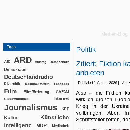
Medien-Blog
Tags
Politik
ARD
Zitiert: Fiktion
AfD
Auftrag
Datenschutz
Demokratie
anbieten
Deutschlandradio
Publiziert
1. August 2026
|
Von
Diversität
Dokumentarfilm
Facebook
Film
Filmförderung
GAFAM
Also – die Fiktion k
Internet
wirklich großen Probl
Glaubwürdigkeit
Journalismus
Krieg in der Ukrai
KEF
vollbringen. Aber: 
Künstliche
Kultur
Schriftsteller retten, d
Intelligenz
MDR
Mediathek