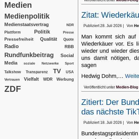
Veröffentlicht unter
Medien-Blog
Medien
Zitat: Wiederkäu
Medienpolitik
Medienstaatsvertrag
NDR
Publiziert
28. Juli 2026
|
Von
He
Politik
Plattform
Presse
Man kommt sich auf 
Qualität
Pressefreiheit
Quote
Wiederkäuer vor. Es l
Radio
RBB
wieder und wieder die
Rundfunkbeitrag
Social
uns damit nötigen, 
Media
soziale Netzwerke
Sport
sagen
TV
USA
Talkshow
Transparenz
Hedwig Dohm,…
Weite
Vielfalt
WDR
Werbung
Vertrauen
ZDF
Veröffentlicht unter
Medien-Blog
Zitiert: Der Bun
das nächste Tik
Publiziert
18. Juli 2026
|
Von
He
Bundestagspräsidentin 