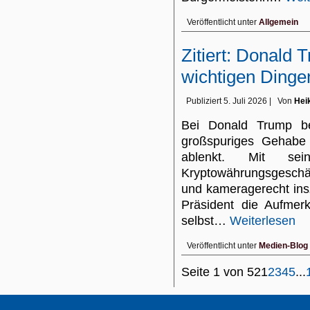
Veröffentlicht unter
Allgemein
Zitiert: Donald 
wichtigen Dinge
Publiziert
5. Juli 2026
|
Von
Hei
Bei Donald Trump be
großspuriges Gehabe 
ablenkt. Mit seine
Kryptowährungsgeschäf
und kameragerecht ins
Prä­sident die Aufmer
selbst…
Weiterlesen
Veröffentlicht unter
Medien-Blog
Seite 1 von 52
1
2
3
4
5
...