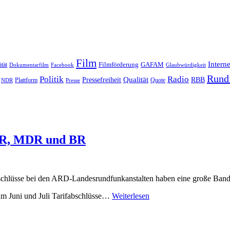
Film
Interne
Filmförderung
GAFAM
ität
Dokumentarfilm
Facebook
Glaubwürdigkeit
Rund
Politik
Radio
Qualität
Pressefreiheit
RBB
Quote
NDR
Plattform
Presse
SWR, MDR und BR
schlüsse bei den ARD-Landesrundfunkanstalten haben eine große Band
m Juni und Juli Tarifabschlüsse…
Weiterlesen