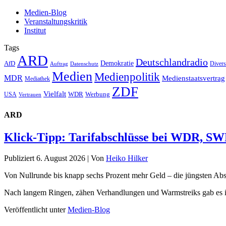
Medien-Blog
Veranstaltungskritik
Institut
Tags
ARD
Deutschlandradio
Demokratie
AfD
Auftrag
Datenschutz
Divers
Medien
Medienpolitik
MDR
Medienstaatsvertrag
Mediathek
ZDF
Vielfalt
Werbung
USA
WDR
Vertrauen
ARD
Klick-Tipp: Tarifabschlüsse bei WDR, 
Publiziert
6. August 2026
|
Von
Heiko Hilker
Von Nullrunde bis knapp sechs Prozent mehr Geld – die jüngsten Ab
Nach langem Ringen, zähen Verhandlungen und Warmstreiks gab es i
Veröffentlicht unter
Medien-Blog