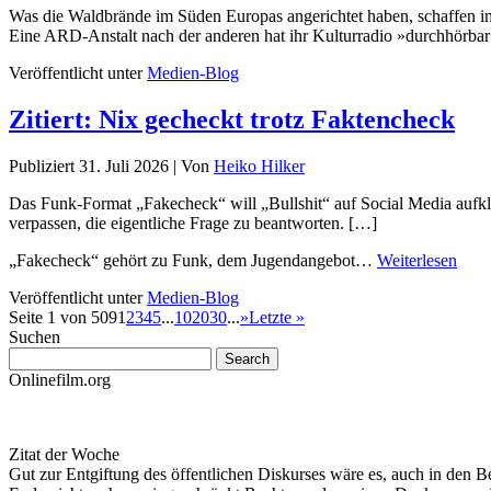
Was die Waldbrände im Süden Europas angerichtet haben, schaffen im ö
Eine ARD-Anstalt nach der anderen hat ihr Kulturradio »durchhörb
Veröffentlicht unter
Medien-Blog
Zitiert: Nix gecheckt trotz Faktencheck
Publiziert
31. Juli 2026
|
Von
Heiko Hilker
Das Funk-Format „Fakecheck“ will „Bullshit“ auf Social Media aufklä
verpassen, die eigentliche Frage zu beantworten. […]
„Fakecheck“ gehört zu Funk, dem Jugendangebot…
Weiterlesen
Veröffentlicht unter
Medien-Blog
Seite 1 von 509
1
2
3
4
5
...
10
20
30
...
»
Letzte »
Suchen
Onlinefilm.org
Zitat der Woche
Gut zur Entgiftung des öffentlichen Diskurses wäre es, auch in den B