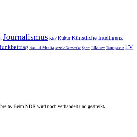
Journalismus
Künstliche Intelligenz
Kultur
t
KEF
funkbeitrag
TV
Social Media
Sport
Talkshow
Transparenz
soziale Netzwerke
breite. Beim NDR wird noch verhandelt und gestreikt.