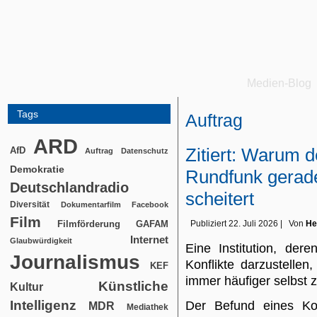
Medien-Blog
Tags
Auftrag
ARD
Zitiert: Warum de
AfD
Auftrag
Datenschutz
Demokratie
Rundfunk gerad
Deutschlandradio
scheitert
Diversität
Dokumentarfilm
Facebook
Film
Filmförderung
Publiziert
22. Juli 2026
|
Von
He
GAFAM
Internet
Glaubwürdigkeit
Eine Institution, dere
Journalismus
Konflikte darzustelle
KEF
immer häufiger selbst z
Künstliche
Kultur
Intelligenz
Der Befund eines Kom
MDR
Mediathek