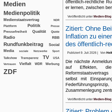
öffentlich-rechtliche R
Medien
er lernen, zwischen be
Medienpolitik
Veröffentlicht unter
Medien-Blog
Medienstaatsvertrag
NDR
Politik
Plattform
Presse
Zitiert: Ohne B
Qualität
Pressefreiheit
Quote
Inflation zu ein
Radio
RBB
des öffentlich-r
Rundfunkbeitrag
Social
Media
soziale Netzwerke
Sport
Publiziert
9. Juli 2026
|
Von
Hei
TV
USA
Talkshow
Transparenz
Die nächste Anmeldung
Vielfalt
WDR
Werbung
Vertrauen
auf Effekten, d
ZDF
Reformstaatsvertrags
selbst mit Einsparu
Federführungsprinzip
Zusammenlegung zent
Veröffentlicht unter
Medien-Blog
Zitiert: Problem 