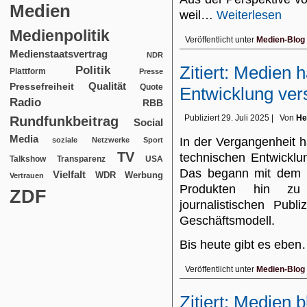
Medien
weil…
Weiterlesen
Medienpolitik
Veröffentlicht unter
Medien-Blog
Medienstaatsvertrag
NDR
Zitiert: Medien 
Politik
Plattform
Presse
Qualität
Pressefreiheit
Quote
Entwicklung ver
Radio
RBB
Publiziert
29. Juli 2025
|
Von
He
Rundfunkbeitrag
Social
Media
In der Vergangenheit 
soziale Netzwerke
Sport
TV
technischen Entwicklun
USA
Talkshow
Transparenz
Das begann mit dem W
Vielfalt
WDR
Werbung
Vertrauen
Produkten hin zu
ZDF
journalistischen Publ
Geschäftsmodell.
Bis heute gibt es ebe
Veröffentlicht unter
Medien-Blog
Zitiert: Medien 