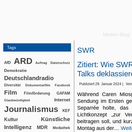
Medien-Blog
Tags
SWR
ARD
Zitiert: Wie SW
AfD
Auftrag
Datenschutz
Demokratie
Talks deklassie
Deutschlandradio
Publiziert
29. Januar 2024
|
Von
Diversität
Dokumentarfilm
Facebook
Film
Filmförderung
GAFAM
Während Caren Miosg
Internet
Sendung im Ersten ger
Glaubwürdigkeit
Journalismus
Separrée holte, das
KEF
Lichtkonzept „zur Ve
Künstliche
Kultur
beitragen soll, und ku
Intelligenz
MDR
Montag aus der…
Weit
Mediathek