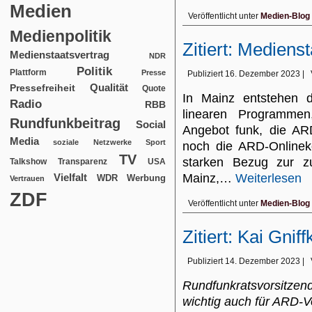
Medien
Veröffentlicht unter
Medien-Blog
Medienpolitik
Zitiert: Mediens
Medienstaatsvertrag
NDR
Politik
Plattform
Presse
Publiziert
16. Dezember 2023
|
Qualität
Pressefreiheit
Quote
In Mainz entstehen d
Radio
RBB
linearen Programme
Rundfunkbeitrag
Social
Angebot funk, die AR
Media
soziale Netzwerke
Sport
noch die ARD-Onlineko
TV
starken Bezug zur zu
USA
Talkshow
Transparenz
Mainz,…
Weiterlesen
Vielfalt
WDR
Werbung
Vertrauen
ZDF
Veröffentlicht unter
Medien-Blog
Zitiert: Kai Gnif
Publiziert
14. Dezember 2023
|
Rundfunkratsvorsitze
wichtig auch für ARD-V