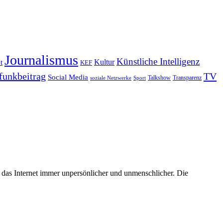
Journalismus
Künstliche Intelligenz
Kultur
t
KEF
funkbeitrag
TV
Social Media
Sport
Talkshow
Transparenz
soziale Netzwerke
 das Internet immer unpersönlicher und unmenschlicher. Die