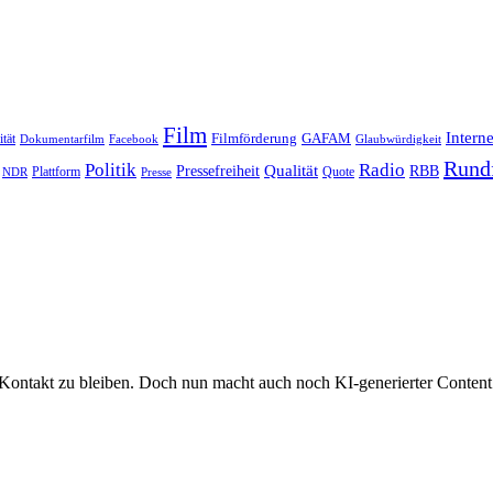
Film
Interne
Filmförderung
GAFAM
ität
Dokumentarfilm
Facebook
Glaubwürdigkeit
Rund
Politik
Radio
Qualität
Pressefreiheit
RBB
Quote
NDR
Plattform
Presse
Kontakt zu bleiben. Doch nun macht auch noch KI-generierter Content