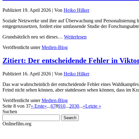
Publiziert
19. April 2026
|
Von
Heiko Hilker
Soziale Netzwerke und ihre auf Überwachung und Personalisierung bas
entgegenzusetzen, fordert eine umfassende Studie der Forschungsab
Grundsätzlich neu sei dieses…
Weiterlesen
Veröffentlicht unter
Medien-Blog
Zitiert: Der entscheidende Fehler in Vik
Publiziert
16. April 2026
|
Von
Heiko Hilker
Das war wahrscheinlich der entscheidende Fehler eines Wahlkampfes,
Feind nicht sehen können, aber stattdessen sehen können, dass im 
Veröffentlicht unter
Medien-Blog
Seite 8 von 37
« Erste
«
...
6
7
8
9
10
...
20
30
...
»
Letzte »
Suchen
Onlinefilm.org