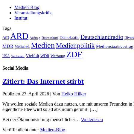
Medien-Blog
Veranstaltungskritik
Institut
Tags
ARD
Deutschlandradio
Demokratie
AfD
Auftrag
Datenschutz
Divers
Medien
Medienpolitik
MDR
Medienstaatsvertrag
Mediathek
ZDF
Vielfalt
Werbung
USA
WDR
Vertrauen
Social Media
Zitiert: Das Internet stirbt
Publiziert
27. April 2026
|
Von
Heiko Hilker
Wir wollen soziale Medien dazu nutzen, um mit unseren Freunden in 
eigentliche Idee wird so ad absurdum geführt. […]
Bei der Ökonomisierung menschlicher…
Weiterlesen
Veröffentlicht unter
Medien-Blog