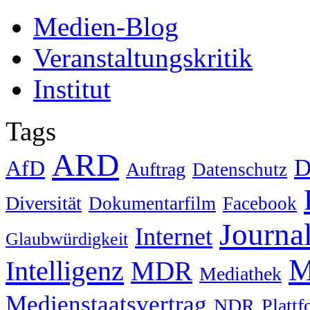
Medien-Blog
Veranstaltungskritik
Institut
Tags
ARD
D
AfD
Auftrag
Datenschutz
Diversität
Dokumentarfilm
Facebook
Journa
Internet
Glaubwürdigkeit
M
Intelligenz
MDR
Mediathek
Medienstaatsvertrag
NDR
Platt