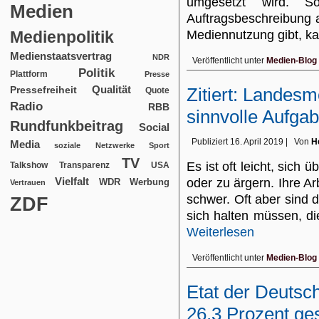
umgesetzt wird. S
Medien
Auftragsbeschreibung 
Medienpolitik
Mediennutzung gibt, 
Medienstaatsvertrag
NDR
Veröffentlicht unter
Medien-Blog
Politik
Plattform
Presse
Qualität
Zitiert: Landes
Pressefreiheit
Quote
Radio
RBB
sinnvolle Aufga
Rundfunkbeitrag
Social
Publiziert
16. April 2019
|
Von
H
Media
soziale Netzwerke
Sport
TV
Es ist oft leicht, sich
USA
Talkshow
Transparenz
Vielfalt
oder zu ärgern. Ihre Arb
WDR
Werbung
Vertrauen
schwer. Oft aber sind d
ZDF
sich halten müssen, d
Weiterlesen
Veröffentlicht unter
Medien-Blog
Etat der Deutsc
26,3 Prozent ge