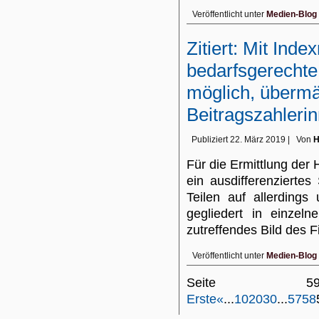
Veröffentlicht unter
Medien-Blog
Zitiert: Mit Inde
bedarfsgerechte
möglich, übermä
Beitragszahlerin
Publiziert
22. März 2019
|
Von
H
Für die Ermittlung der
ein ausdifferenziertes
Teilen auf allerdings 
gegliedert in einzel
zutreffendes Bild des
Veröffentlicht unter
Medien-Blog
Seite
Erste
«
...
10
20
30
...
57
58