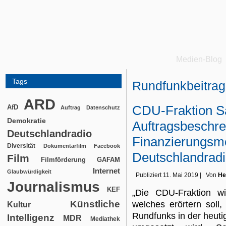
Medien-Blog
Tags
Rundfunkbeitrag
ARD
CDU-Fraktion S
AfD
Auftrag
Datenschutz
Demokratie
Auftragsbeschre
Deutschlandradio
Finanzierungsm
Diversität
Dokumentarfilm
Facebook
Deutschlandrad
Film
Filmförderung
GAFAM
Internet
Glaubwürdigkeit
Publiziert
11. Mai 2019
|
Von
He
Journalismus
KEF
„Die CDU-Fraktion wi
Künstliche
welches erörtern soll,
Kultur
Rundfunks in der heut
Intelligenz
MDR
Mediathek