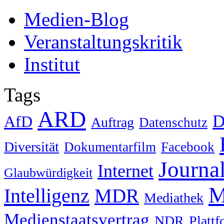
Medien-Blog
Veranstaltungskritik
Institut
Tags
ARD
D
AfD
Auftrag
Datenschutz
Diversität
Dokumentarfilm
Facebook
Journa
Internet
Glaubwürdigkeit
M
Intelligenz
MDR
Mediathek
Medienstaatsvertrag
NDR
Platt