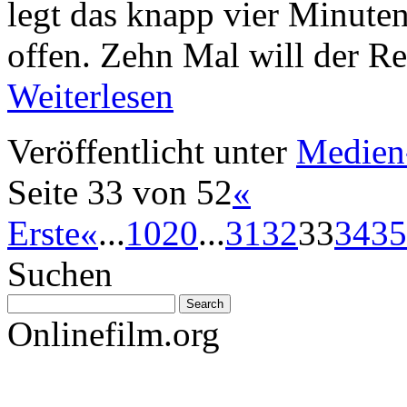
legt das knapp vier Minute
offen. Zehn Mal will der R
Weiterlesen
Veröffentlicht unter
Medien
Seite 33 von 52
«
Erste
«
...
10
20
...
31
32
33
34
35
Suchen
Onlinefilm.org