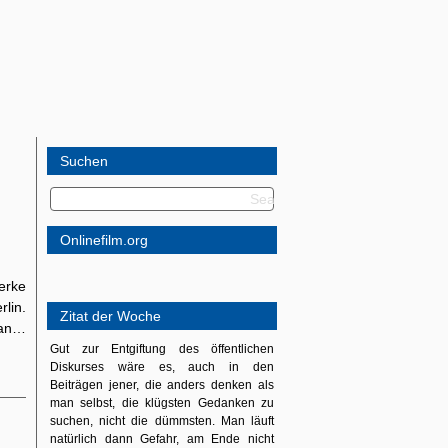
Suchen
Onlinefilm.org
werke
lin.
Zitat der Woche
man…
Gut zur Entgiftung des öffentlichen
Diskurses wäre es, auch in den
Beiträgen jener, die anders denken als
man selbst, die klügsten Gedanken zu
suchen, nicht die dümmsten. Man läuft
natürlich dann Gefahr, am Ende nicht