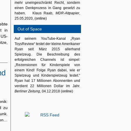
mehr uneingeschränkt Recht, sondern
einen Denkprozess in Gang gesetzt zu
haben. Klaus Raab,
MDR-Altpapier
,
25.05.2020, (
online
)
ebte
Out of Space
t in
 US-
Auf seinem YouTube-Kanal „Ryan
tze,
ToysReview“ testet der kleine Amerikaner
Ryan seit März 2015 allerhand
Spielzeug. Die Beschreibung des
erfolgreichen Channels ist simpel:
„Rezensionen für Kinderspiele von
einem Kind! Folge Ryan dabei, wie er
nd
Spielzeug und Kinderspielzeug testet.“
Ryan hat 17 Millionen Abonnenten und
verdient 22 Millionen Dollar im Jahr.
Berliner Zeitung
, 04.12.2018 (
online
)
nik:
d zu
unk.
von…