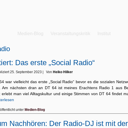
Medien-Blog
Veranstaltungskritik
Institut
dio
tiert: Das erste „Social Radio“
liziert
25. September 2023
|
Von
Heiko Hilker
4 war vielleicht das erste „Social Radio“ bevor es die sozialen Netz
. Am nächsten dran an DT 64 ist meines Erachtens Radio 1 aus Ber
t erlebt man viel Alltagskultur und einige Stimmen von DT 64 findet 
terlesen
öffentlicht unter
Medien-Blog
m Nachhören: Der Radio-DJ ist mit der