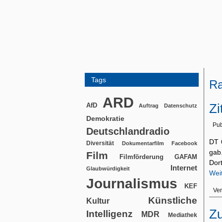
Tags
Ra
ARD
Zi
AfD
Auftrag
Datenschutz
Demokratie
Pub
Deutschlandradio
DT 6
Diversität
Dokumentarfilm
Facebook
gab
Film
Filmförderung
GAFAM
Dor
Internet
Glaubwürdigkeit
Wei
Journalismus
KEF
Ver
Künstliche
Kultur
Zu
Intelligenz
MDR
Mediathek