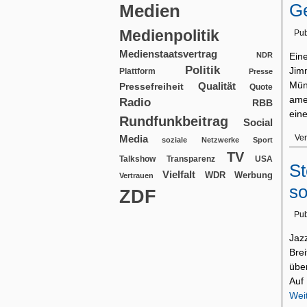
Ge
Medien
Medienpolitik
Pub
Medienstaatsvertrag
NDR
Ein
Politik
Jim
Plattform
Presse
Mün
Qualität
Pressefreiheit
Quote
ame
Radio
RBB
ei
Rundfunkbeitrag
Social
Media
Ver
soziale Netzwerke
Sport
TV
USA
Talkshow
Transparenz
St
Vielfalt
WDR
Werbung
Vertrauen
so
ZDF
Pub
Jaz
Bre
übe
Auf
Wei