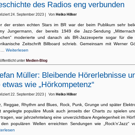
schichte des Radios eng verbunden
liziert
24. September 2023
|
Von
Heiko Hilker
er der ersten echten Stars im BR war der beim Publikum sehr beli
my Jungermann, der bereits 1949 die Jazz-Sendung „Mitternach
chen“ moderierte und danach als BR-Jazzexperte sogar für die
rikanische Zeitschrift Billboard schrieb. Gemeinsam mit Werner Gö
ne…
Weiterlesen
öffentlicht unter
Medien-Blog
efan Müller: Bleibende Hörerlebnisse u
 etwas wie „Hörkompetenz“
liziert
22. September 2023
|
Von
Heiko Hilker
z, Reggae, Rhythm and Blues, Rock, Punk, Grunge und später Elektro
it angelegte populäre Musik auch jenseits der Charts zu spielen un
rtragen, war jahrzehntelang eine unverzichtbare Angelegenheit im Hörf
 den populären Wellen erreichten Sendungen wie „Rock’n’Jazz“ 
terlesen