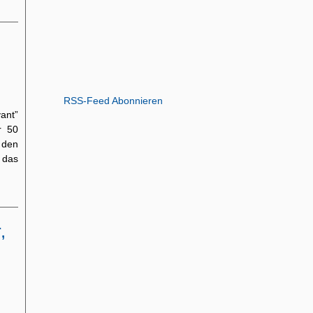
RSS-Feed Abonnieren
ant”
r 50
 den
 das
,