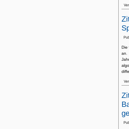
Ver
Zi
S
Pub
Die
an.
Jah
alg
diff
Ver
Zi
Ba
g
Pub