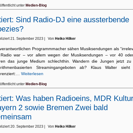
öffentlicht unter
Medien-Blog
tiert: Sind Radio-DJ eine aussterbende
pezies?
liziert
21. September 2023
|
Von
Heiko Hilker
 verantwortlichen Programmmacher sähen Musiksendungen als “irrelev
 Radio war – vor allem wegen der Musiksendungen – vor 40 ode
ren das junge Medium schlechthin. Wandern die Jungen jetzt zu
orithmen­basierten Streaming­angeboten ab? Klaus Walter sieht
erenziert:…
Weiterlesen
öffentlicht unter
Medien-Blog
tiert: Was haben Radioeins, MDR Kultur
yern 2 sowie Bremen Zwei bald
emeinsam
liziert
20. September 2023
|
Von
Heiko Hilker