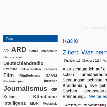
Medien-Blog
Tags
Radio
ARD
Zitiert: Was be
AfD
Auftrag
Datenschutz
Demokratie
Publiziert
16. Oktober 2023
|
Vo
Deutschlandradio
Also schaute ich auf di
Diversität
Dokumentarfilm
Facebook
Film
schön unaufgerä
Filmförderung
GAFAM
Sendungsmitschnitte me
Internet
Glaubwürdigkeit
Brandenburg live geb
Journalismus
KEF
Sachen Gegenwar
Künstliche
Erinnerung…
Weiterle
Kultur
Intelligenz
MDR
Mediathek
Veröffentlicht unter
Medien-Blog