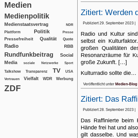
Medien
Zitiert: Werden 
Medienpolitik
Publiziert
29. September 2023
|
Medienstaatsvertrag
NDR
Politik
Plattform
Presse
Radio und Kultur sind
Qualität
Pressefreiheit
Quote
selbst ein Kulturfakt
Radio
RBB
großen Qualitäten de
Rundfunkbeitrag
Resonanzräume für Kul
Social
große Zukunft. […]
Media
soziale Netzwerke
Sport
TV
USA
Talkshow
Transparenz
Kulturradio sollte die…
Vielfalt
WDR
Werbung
Vertrauen
Veröffentlicht unter
Medien-Blog
ZDF
Zitiert: Das Raf
Publiziert
28. September 2023
|
Das Raffinierte beim
Hände frei hat und als
gilt dasselbe. Und wa