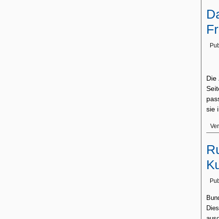
Da
Fr
Pub
Die 
Sei
pass
sie
Ver
Ru
Ku
Pub
Bun
Dies
aus