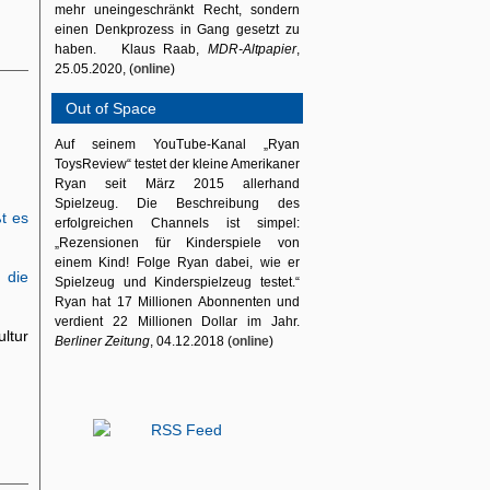
mehr uneingeschränkt Recht, sondern
einen Denkprozess in Gang gesetzt zu
haben. Klaus Raab,
MDR-Altpapier
,
25.05.2020, (
online
)
Out of Space
Auf seinem YouTube-Kanal „Ryan
ToysReview“ testet der kleine Amerikaner
Ryan seit März 2015 allerhand
Spielzeug. Die Beschreibung des
ßt es
erfolgreichen Channels ist simpel:
„Rezensionen für Kinderspiele von
einem Kind! Folge Ryan dabei, wie er
 die
Spielzeug und Kinderspielzeug testet.“
Ryan hat 17 Millionen Abonnenten und
verdient 22 Millionen Dollar im Jahr.
ltur
Berliner Zeitung
, 04.12.2018 (
online
)