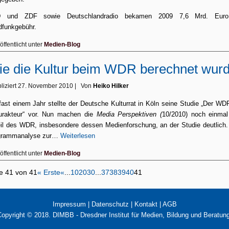
 und ZDF sowie Deutschlandradio bekamen 2009 7,6 Mrd. Eur
funkgebühr.
öffentlicht unter
Medien-Blog
e die Kultur beim WDR berechnet wur
liziert
27. November 2010
|
Von
Heiko Hilker
fast einem Jahr stellte der Deutsche Kulturrat in Köln seine Studie „Der WD
urakteur“ vor. Nun machen die
Media Perspektiven
(
10/2010) noch einmal
il des WDR, insbesondere dessen Medienforschung, an der Studie deutlich.
grammanalyse zur…
Weiterlesen
öffentlicht unter
Medien-Blog
te 41 von 41
« Erste
«
...
10
20
30
...
37
38
39
40
41
Impressum
|
Datenschutz
|
Kontakt
|
AGB
opyright © 2018. DIMBB - Dresdner Institut für Medien, Bildung und Beratun