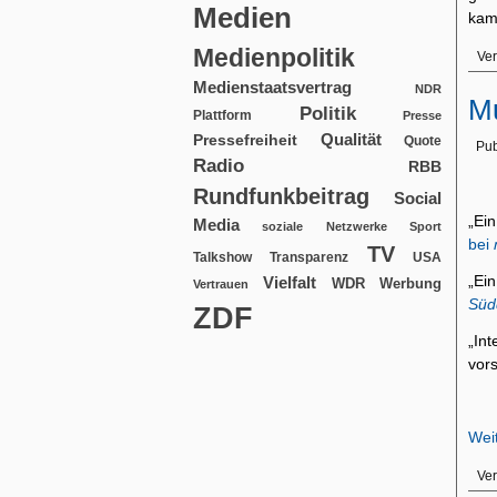
Medien
kam
Medienpolitik
Ver
Medienstaatsvertrag
NDR
Mu
Politik
Plattform
Presse
Qualität
Pressefreiheit
Quote
Pub
Radio
RBB
Rundfunkbeitrag
Social
„Ein
Media
soziale Netzwerke
Sport
bei
TV
USA
Talkshow
Transparenz
„Ei
Vielfalt
WDR
Werbung
Vertrauen
Süd
ZDF
„In
vor
Wei
Ver