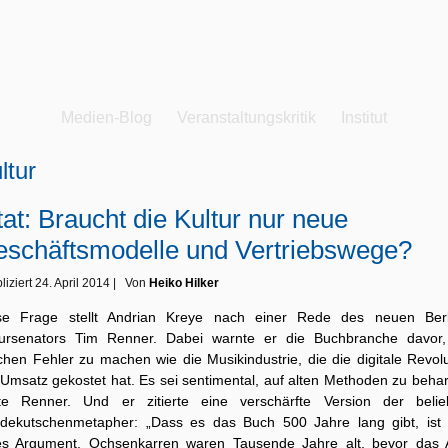
Medien-Blog
Veranstaltungskritik
Institut
ltur
tat: Braucht die Kultur nur neue
schäftsmodelle und Vertriebswege?
liziert
24. April 2014
|
Von
Heiko Hilker
se Frage stellt Andrian Kreye nach einer Rede des neuen Berl
tursenators Tim Renner. Dabei warnte er die Buchbranche davor,
chen Fehler zu machen wie die Musikindustrie, die die digitale Revol
 Umsatz gekostet hat. Es sei sentimental, auf alten Methoden zu beha
te Renner. Und er zitierte eine verschärfte Version der belie
rdekutschenmetapher: „Dass es das Buch 500 Jahre lang gibt, ist 
es Argument. Ochsenkarren waren Tausende Jahre alt, bevor das 