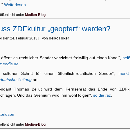
.“
Weiterlesen
öffentlicht unter
Medien-Blog
ss ZDFkultur „geopfert“ werden?
liziert
24. Februar 2013
|
Von
Heiko Hilker
 öffentlich-rechtlicher Sender verzichtet freiwillig auf einen Kanal“,
hei
meedia.de
.
n seltener Schritt für einen öffentlich-rechtlichen Sender“,
merkt
deutsche Zeitung
an.
tendant Thomas Bellut wird dem Fernsehrat das Ende von ZDFku
schlagen. Und das Gremium wird ihm wohl folgen“,
so die
taz
.
terlesen
öffentlicht unter
Medien-Blog