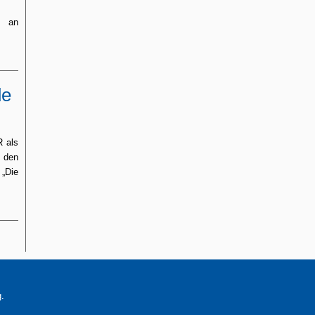
o an
de
R als
 den
 „Die
g.