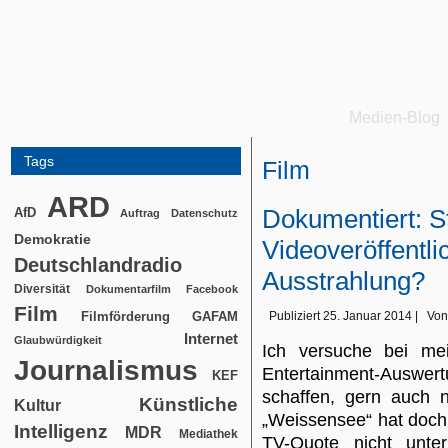
Medien-Blog
Tags
Film
ARD
Dokumentiert: St
AfD
Auftrag
Datenschutz
Demokratie
Videoveröffentli
Deutschlandradio
Ausstrahlung?
Diversität
Dokumentarfilm
Facebook
Film
Filmförderung
Publiziert
25. Januar 2014
|
Von
GAFAM
Internet
Glaubwürdigkeit
Ich versuche bei me
Journalismus
Entertainment-Auswer
KEF
schaffen, gern auch n
Künstliche
Kultur
„Weissensee“ hat doch 
Intelligenz
MDR
Mediathek
TV-Quote nicht unter