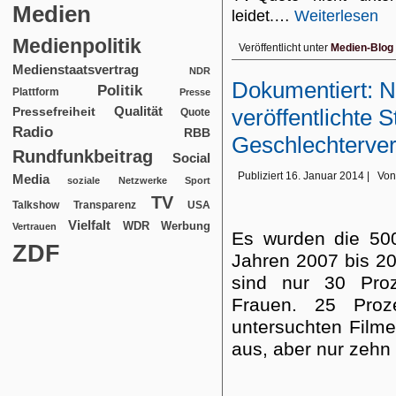
Medien
leidet.…
Weiterlesen
Medienpolitik
Veröffentlicht unter
Medien-Blog
Medienstaatsvertrag
NDR
Dokumentiert: 
Politik
Plattform
Presse
Qualität
veröffentlichte St
Pressefreiheit
Quote
Radio
RBB
Geschlechterver
Rundfunkbeitrag
Social
Publiziert
16. Januar 2014
|
Von
Media
soziale Netzwerke
Sport
TV
USA
Talkshow
Transparenz
Vielfalt
WDR
Werbung
Vertrauen
Es wurden die 500
ZDF
Jahren 2007 bis 20
sind nur 30 Pro
Frauen. 25 Pro
untersuchten Filme
aus, aber nur zehn