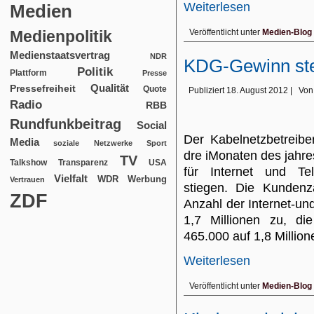
Weiterlesen
Medien
Medienpolitik
Veröffentlicht unter
Medien-Blog
Medienstaatsvertrag
NDR
KDG-Gewinn stei
Politik
Plattform
Presse
Qualität
Pressefreiheit
Quote
Publiziert
18. August 2012
|
Von
Radio
RBB
Rundfunkbeitrag
Social
Der Kabelnetzbetreibe
Media
soziale Netzwerke
Sport
dre iMonaten des jahr
TV
USA
Talkshow
Transparenz
für Internet und Te
Vielfalt
WDR
Werbung
Vertrauen
stiegen. Die Kundenza
ZDF
Anzahl der Internet-u
1,7 Millionen zu, 
465.000 auf 1,8 Million
Weiterlesen
Veröffentlicht unter
Medien-Blog