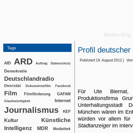
Medien-Blog
Tags
Profil deutsche
ARD
Publiziert
19. August 2012
|
Von
AfD
Auftrag
Datenschutz
Demokratie
Deutschlandradio
Diversität
Dokumentarfilm
Facebook
Für Ute Biernat, 
Film
Filmförderung
GAFAM
Produktionsfirma Gr
Internet
Glaubwürdigkeit
Unterhaltungsstadt 
Journalismus
München wären im Ente
KEF
würden vor allem für 
Künstliche
Kultur
Stadtanzeiger
im Interv
Intelligenz
MDR
Mediathek