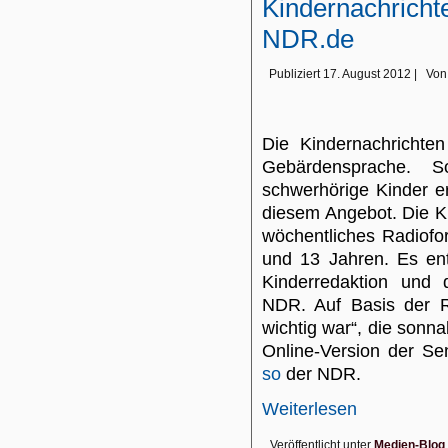
Kindernachricht
NDR.de
Publiziert
17. August 2012
|
Von
Die Kindernachrichte
Gebärdensprache. 
schwerhörige Kinder e
diesem Angebot. Die K
wöchentliches Radiofo
und 13 Jahren. Es en
Kinderredaktion und 
NDR. Auf Basis der 
wichtig war“, die sonna
Online-Version der Se
so
der NDR.
Weiterlesen
Veröffentlicht unter
Medien-Blog