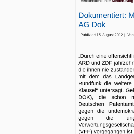
Veröffentlicht unter
Medien-Blog
Dokumentiert: M
AG Dok
Publiziert
15. August 2012
|
Von
„Durch eine offensichtl
ARD und ZDF jahrzehnt
die ihnen nie zustanden
mit dem das Landgeri
Rundfunk die weitere
Klausel“ untersagt. G
DOK), die schon m
Deutschen Patentamt
gegen die undemokrat
gegen die unger
Verwertungsgesellsch
(VFF) vorgegangen ist. 