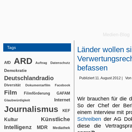
Medien-Blog
Tags
Länder wollen si
Verwertungsrec
ARD
AfD
Auftrag
Datenschutz
befassen
Demokratie
Deutschlandradio
Publiziert
11. August 2012
|
Von
Diversität
Dokumentarfilm
Facebook
Film
Filmförderung
GAFAM
Wir brauchen für die d
Internet
Glaubwürdigkeit
So der Chef der Berl
Journalismus
KEF
einem Interview mit p
Künstliche
Schreiben
der AG Dok 
Kultur
diese die Vertragspra
Intelligenz
MDR
Mediathek