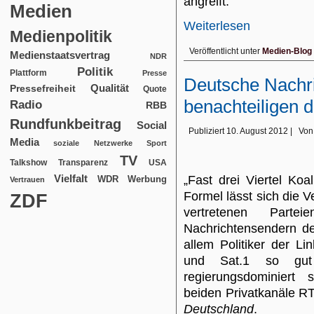
angreift.
Medien
Weiterlesen
Medienpolitik
Veröffentlicht unter
Medien-Blog
Medienstaatsvertrag
NDR
Politik
Plattform
Presse
Deutsche Nachr
Qualität
Pressefreiheit
Quote
benachteiligen d
Radio
RBB
Rundfunkbeitrag
Social
Publiziert
10. August 2012
|
Von
Media
soziale Netzwerke
Sport
TV
USA
Talkshow
Transparenz
Vielfalt
„Fast drei Viertel Koal
WDR
Werbung
Vertrauen
Formel lässt sich die 
ZDF
vertretenen Part
Nachrichtensendern d
allem Politiker der 
und Sat.1 so gut
regierungsdominiert
beiden Privatkanäle R
Deutschland
.