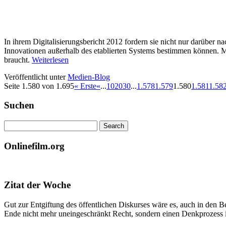
In ihrem Digitalisierungsbericht 2012 fordern sie nicht nur darüber 
Innovationen außerhalb des etablierten Systems bestimmen können. M
braucht.
Weiterlesen
Veröffentlicht unter
Medien-Blog
Seite 1.580 von 1.695
« Erste
«
...
10
20
30
...
1.578
1.579
1.580
1.581
1.58
Suchen
Onlinefilm.org
Zitat der Woche
Gut zur Entgiftung des öffentlichen Diskurses wäre es, auch in den B
Ende nicht mehr uneingeschränkt Recht, sondern einen Denkprozess