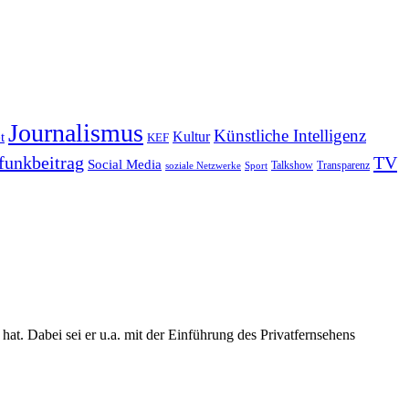
Journalismus
Künstliche Intelligenz
Kultur
t
KEF
funkbeitrag
TV
Social Media
Sport
Talkshow
Transparenz
soziale Netzwerke
t. Dabei sei er u.a. mit der Einführung des Privatfernsehens