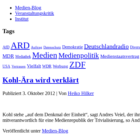
Medien-Blog
Veranstaltungskritik
Institut
Tags
ARD
Deutschlandradio
Demokratie
AfD
Auftrag
Datenschutz
Divers
Medien
Medienpolitik
MDR
Medienstaatsvertrag
Mediathek
ZDF
Vielfalt
Werbung
USA
WDR
Vertrauen
Kohl-Ära wird verklärt
Publiziert
3. Oktober 2012
|
Von
Heiko Hilker
Kohl stehe „auf dem Denkmal der Einheit“, sagt Andres Veiel, der ih
mitverantwortlich für eine Medienrepublik der Trivialisierung, so A
Veröffentlicht unter
Medien-Blog