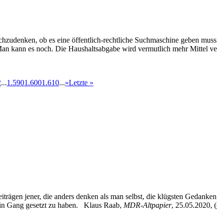
nachzudenken, ob es eine öffentlich-rechtliche Suchmaschine geben muss
an kann es noch. Die Haushaltsabgabe wird vermutlich mehr Mittel ver
2
...
1.590
1.600
1.610
...
»
Letzte »
eiträgen jener, die anders denken als man selbst, die klügsten Gedanke
 in Gang gesetzt zu haben. Klaus Raab,
MDR-Altpapier
, 25.05.2020, (