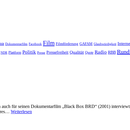
Film
Interne
Filmförderung
GAFAM
ität
Dokumentarfilm
Facebook
Glaubwürdigkeit
Rund
Politik
Radio
Qualität
Pressefreiheit
RBB
Quote
NDR
Plattform
Presse
n auch für seinen Dokumentarfilm „Black Box BRD“ (2001) interviewt ha
ndres…
Weiterlesen