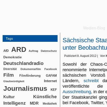
Medien-Blog
Tags
Sächsische Staa
unter Beobachtu
ARD
AfD
Auftrag
Datenschutz
Publiziert
8. August 2012
|
Von
Demokratie
Deutschlandradio
Sowohl der Chaos-C
Diversität
renommierte Internetp
Dokumentarfilm
Facebook
Film
sächsischen Vorstoß
Filmförderung
GAFAM
Ländern,
schreibt
da
Internet
Glaubwürdigkeit
veröffentlichte di
Journalismus
KEF
Ausschreibung
, in der
Künstliche
Kultur
Der Staatskanzlei gin
bei Facebook, Twitter,
Intelligenz
MDR
Mediathek