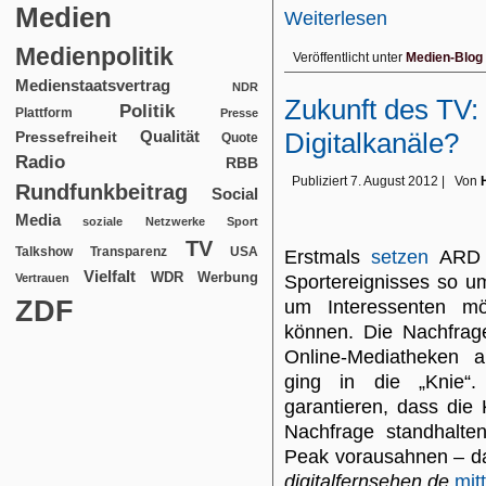
Medien
Weiterlesen
Medienpolitik
Veröffentlicht unter
Medien-Blog
Medienstaatsvertrag
NDR
Zukunft des TV: 
Politik
Plattform
Presse
Qualität
Digitalkanäle?
Pressefreiheit
Quote
Radio
RBB
Publiziert
7. August 2012
|
Von
Rundfunkbeitrag
Social
Media
soziale Netzwerke
Sport
TV
USA
Talkshow
Transparenz
Erstmals
setzen
ARD u
Vielfalt
WDR
Werbung
Vertrauen
Sportereignisses so um
ZDF
um Interessenten mö
können. Die Nachfrage
Online-Mediatheken 
ging in die „Knie“.
garantieren, dass die
Nachfrage standhalte
Peak vorausahnen – da
digitalfernsehen.de
mitt