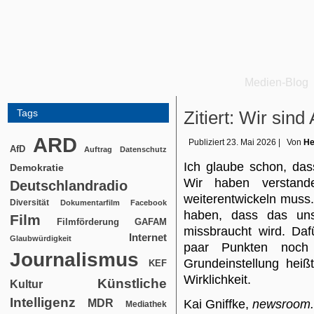
Medien-Blog
Tags
Zitiert: Wir sind
ARD
Publiziert
23. Mai 2026
|
Von
He
AfD
Auftrag
Datenschutz
Ich glaube schon, das
Demokratie
Wir haben verstande
Deutschlandradio
weiterentwickeln muss.
Diversität
Dokumentarfilm
Facebook
haben, dass das uns
Film
Filmförderung
GAFAM
missbraucht wird. Daf
Internet
Glaubwürdigkeit
paar Punkten noch
Journalismus
Grundeinstellung heiß
KEF
Wirklichkeit.
Künstliche
Kultur
Intelligenz
MDR
Kai Gniffke,
newsroom
Mediathek