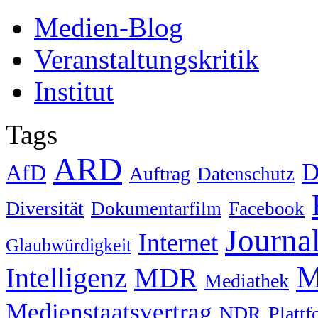
Medien-Blog
Veranstaltungskritik
Institut
Tags
ARD
D
AfD
Auftrag
Datenschutz
Diversität
Dokumentarfilm
Facebook
Journa
Internet
Glaubwürdigkeit
M
Intelligenz
MDR
Mediathek
Medienstaatsvertrag
NDR
Platt