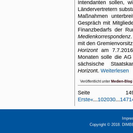
Intendanten sollen, 
Ländervertretern subst
Maßnahmen unterbrei
Gespräch mit Mitglied
Finanzbedarfs der Ru
Medienkorrespondenz
mit den Gremienvorsit
Horizont
am 7.7.2016 
Monaten solle die AG 
sächsische Staatska
Horizon
t.
Weiterlesen
Veröffentlicht unter
Medien-Blog
Seite 
Erste
«
...
10
20
30
...
147
1
Impre
Copyright © 2018. DIMBB 