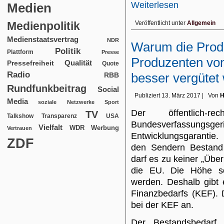
Weiterlesen
Medien
Medienpolitik
Veröffentlicht unter
Allgemein
Medienstaatsvertrag
NDR
Warum die Prod
Politik
Plattform
Presse
Produzenten vo
Qualität
Pressefreiheit
Quote
Radio
besser vergütet
RBB
Rundfunkbeitrag
Social
Publiziert
13. März 2017
|
Von
H
Media
soziale Netzwerke
Sport
Der öffentlich-
TV
USA
Talkshow
Transparenz
Bundesverfassun
Vielfalt
WDR
Werbung
Vertrauen
Entwicklungsgarantie
ZDF
den Sendern Bestand 
darf es zu keiner „Üb
die EU. Die Höhe sol
werden. Deshalb gibt 
Finanzbedarfs (KEF). 
bei der KEF an.
Der Bestandsbedarf