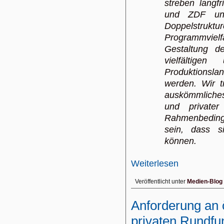
streben lang
und ZDF unt
Doppelstrukt
Programmvie
Gestaltung d
vielfältigen
Produktionsla
werden. Wir 
auskömmliches 
und privater
Rahmenbeding
sein, dass s
können.
Weiterlesen
Veröffentlicht unter
Medien-Blog
Anforderung an ö
privaten Rundfu