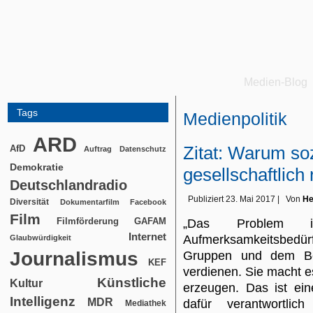
Medien-Blog
Tags
Medienpolitik
ARD
Zitat: Warum so
AfD
Auftrag
Datenschutz
Demokratie
gesellschaftlich
Deutschlandradio
Publiziert
23. Mai 2017
|
Von
He
Diversität
Dokumentarfilm
Facebook
Film
Filmförderung
GAFAM
„Das Problem i
Internet
Aufmerksamkeitsbed
Glaubwürdigkeit
Journalismus
Gruppen und dem Be
KEF
verdienen. Sie macht es
Künstliche
Kultur
erzeugen. Das ist ein
Intelligenz
MDR
dafür verantwortlic
Mediathek