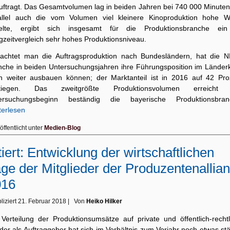
uftragt. Das Gesamtvolumen lag in beiden Jahren bei 740 000 Minuten
allel auch die vom Volumen viel kleinere Kinoproduktion hohe W
ielte, ergibt sich insgesamt für die Produktionsbranche ei
gzeitvergleich sehr hohes Produktionsniveau.
rachtet man die Auftragsproduktion nach Bundesländern, hat die 
nche in beiden Untersuchungsjahren ihre Führungsposition im Länderk
h weiter ausbauen können; der Marktanteil ist in 2016 auf 42 Pro
tiegen. Das zweitgrößte Produktionsvolumen erreicht 
ersuchungsbeginn beständig die bayerische Produktionsbran
terlesen
öffentlicht unter
Medien-Blog
tiert: Entwicklung der wirtschaftlichen
ge der Mitglieder der Produzentenallia
016
liziert
21. Februar 2018
|
Von
Heiko Hilker
 Verteilung der Produktionsumsätze auf private und öffentlich-rechtl
er als Auftraggeber hat sich im Verhältnis zum Vorjahr noch etwas st