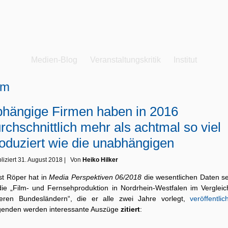
Medien-Blog
Veranstaltungskritik
Institut
lm
hängige Firmen haben in 2016
rchschnittlich mehr als achtmal so viel
oduziert wie die unabhängigen
liziert
31. August 2018
|
Von
Heiko Hilker
st Röper hat in
Media Perspektiven 06/2018
die wesentlichen Daten se
die „Film- und Fernsehproduktion in Nordrhein-Westfalen im Vergleic
eren Bundesländern“, die er alle zwei Jahre vorlegt,
veröffentlic
genden werden interessante Auszüge
zitiert
: