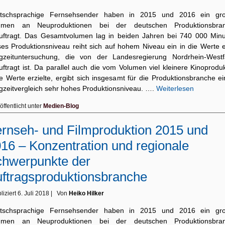
tschsprachige Fernsehsender haben in 2015 und 2016 ein gr
umen an Neuproduktionen bei der deutschen Produktionsbra
uftragt. Das Gesamtvolumen lag in beiden Jahren bei 740 000 Minu
ses Produktionsniveau reiht sich auf hohem Niveau ein in die Werte e
gzeituntersuchung, die von der Landesregierung Nordrhein-Westf
ftragt ist. Da parallel auch die vom Volumen viel kleinere Kinoprodu
e Werte erzielte, ergibt sich insgesamt für die Produktionsbranche ei
gzeitvergleich sehr hohes Produktionsniveau. ….
Weiterlesen
öffentlicht unter
Medien-Blog
rnseh- und Filmproduktion 2015 und
16 – Konzentration und regionale
hwerpunkte der
ftragsproduktionsbranche
liziert
6. Juli 2018
|
Von
Heiko Hilker
tschsprachige Fernsehsender haben in 2015 und 2016 ein gr
umen an Neuproduktionen bei der deutschen Produktionsbra