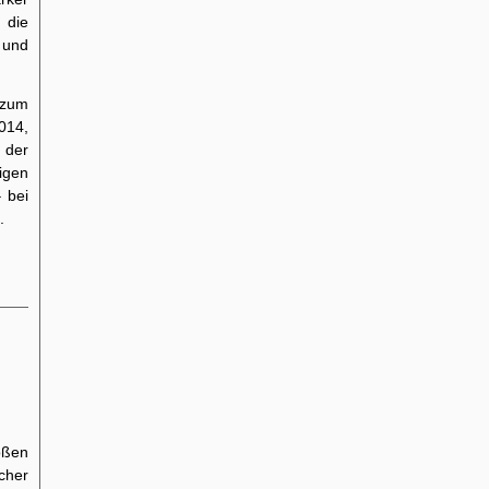
 die
n und
 zum
014,
 der
igen
 bei
.
oßen
cher