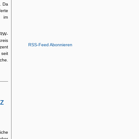
. Da
erte
n im
NRW-
reis
RSS-Feed Abonnieren
zent
seit
che.
nz
iche
ärker