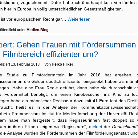
duktionen, zugutekommt. Dafür habe ich überhaupt kein Verständnis.
n hier in Europa in völlig unterschiedlichen Gesetzmäßigkeiten.
 ist vor europäischem Recht gar…
Weiterlesen
öffentlicht unter
Medien-Blog
tiert: Gehen Frauen mit Fördersummen
 Filmbereich effizienter um?
liziert
13. Februar 2018
|
Von
Heiko Hilker
ne Studie zu Filmfördermitteln im Jahr 2016 hat ergeben, 
sseurinnen die Gelder deutlich effizienter eingesetzt haben als männ
legen. Habe eine Frau Regie geführt, dann habe sie durchschnittlic
o Fördermittel benötigt, um einen Kinobesucher ins Kino zu loc
egen habe ein männlicher Regisseur dazu mit 41 Euro fast das Dreif
raucht, heißt es in der Analyse der Kommunikationswissenschaftl
zabeth Prommer vom Institut für Medienforschung der Universität Rost
em habe man festgestellt, dass Regisseurinnen fast doppelt so v
uen in ihren Filmen zeigen wie Regisseure“,
meldet
der
Deutschland
 die Analyse wurden die Fördersummen der Filmförderungsanstalt und