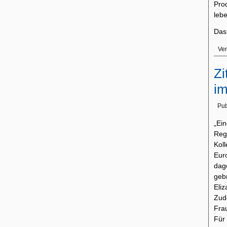
Pro
lebe
Das
Ver
Zi
im
Pub
„Ei
Regi
Kol
Eur
dag
geb
Eli
Zud
Fra
Für