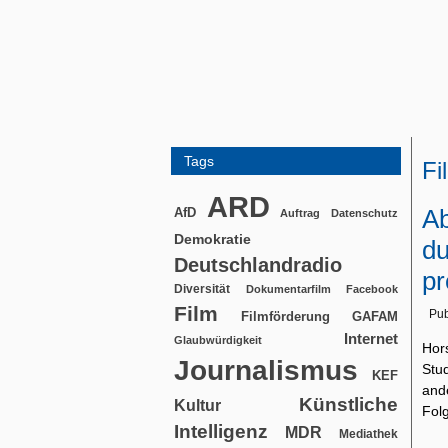
Tags
Fi
ARD
Ab
AfD
Auftrag
Datenschutz
Demokratie
du
Deutschlandradio
pr
Diversität
Dokumentarfilm
Facebook
Film
Pub
Filmförderung
GAFAM
Internet
Glaubwürdigkeit
Hor
Journalismus
Stu
KEF
and
Künstliche
Kultur
Fol
Intelligenz
MDR
Mediathek