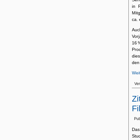
in 
Mitg
ca. 
Auc
Vor
16 
Pro
die
den
Wei
Ver
Zi
Fi
Pub
Das
Stu