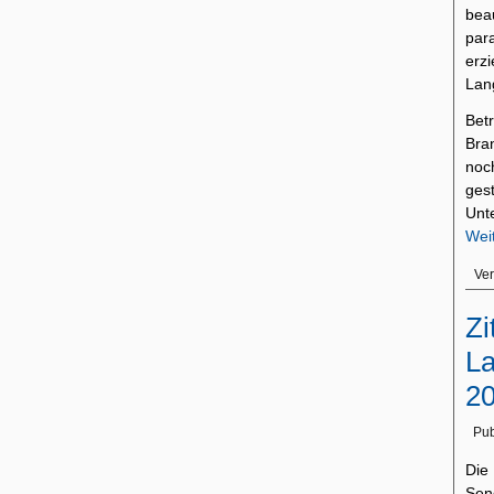
bea
par
erz
Lan
Bet
Bra
noc
ges
Unt
Wei
Ver
Zi
La
2
Pub
Die
Send