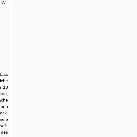
 Wir
dass
liche
h 13
ken,
ache
erin
ock.
iele
funk
.
 des