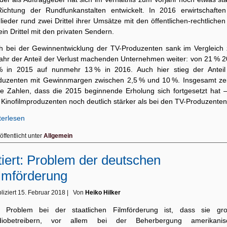
Richtung der Rundfunkanstalten entwickelt. In 2016 erwirtschaften
lieder rund zwei Drittel ihrer Umsätze mit den öffentlichen-rechtliche
ein Drittel mit den privaten Sendern.
h bei der Gewinnentwicklung der TV-Produzenten sank im Vergleich
jahr der Anteil der Verlust machenden Unternehmen weiter: von 21 % 2
% in 2015 auf nunmehr 13 % in 2016. Auch hier stieg der Anteil
duzenten mit Gewinnmargen zwischen 2,5 % und 10 %. Insgesamt ze
se Zahlen, dass die 2015 beginnende Erholung sich fortgesetzt hat –
 Kinofilmproduzenten noch deutlich stärker als bei den TV-Produzenten
terlesen
öffentlicht unter
Allgemein
tiert: Problem der deutschen
lmförderung
liziert
15. Februar 2018
|
Von
Heiko Hilker
 Problem bei der staatlichen Filmförderung ist, dass sie gr
diobetreibern, vor allem bei der Beherbergung amerikanis