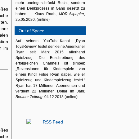
mehr uneingeschränkt Recht, sondern
einen Denkprozess in Gang gesetzt zu
oßes
haben. Klaus Raab,
MDR-Altpapier
,
nche
25.05.2020, (
online
)
ten.
iner
Out of Space
alen
Auf seinem YouTube-Kanal „Ryan
ktion
ToysReview“ testet der kleine Amerikaner
n im
Ryan seit März 2015 allerhand
Spielzeug. Die Beschreibung des
erfolgreichen Channels ist simpel:
„Rezensionen für Kinderspiele von
einem Kind! Folge Ryan dabei, wie er
Spielzeug und Kinderspielzeug testet.“
Ryan hat 17 Millionen Abonnenten und
verdient 22 Millionen Dollar im Jahr.
Berliner Zeitung
, 04.12.2018 (
online
)
oßes
nche