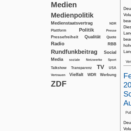
Medien
Deu
Medienpolitik
Vol
bea
Medienstaatsvertrag
NDR
Die
Politik
Plattform
Presse
Lan
Qualität
Pressefreiheit
Quote
beau
Radio
RBB
hoh
Rundfunkbeitrag
Lan
Social
Media
soziale Netzwerke
Sport
Ver
TV
USA
Talkshow
Transparenz
Fe
Vielfalt
WDR
Werbung
Vertrauen
ZDF
20
Sc
Au
Pub
Deu
Vol