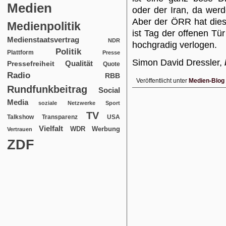
Medien
oder der Iran, da werd
Aber der ÖRR hat dies
Medienpolitik
ist Tag der offenen Tür
Medienstaatsvertrag
NDR
hochgradig verlogen.
Politik
Plattform
Presse
Simon David Dressler,
Qualität
Pressefreiheit
Quote
Radio
RBB
Veröffentlicht unter
Medien-Blog
Rundfunkbeitrag
Social
Media
soziale Netzwerke
Sport
TV
USA
Talkshow
Transparenz
Vielfalt
WDR
Werbung
Vertrauen
ZDF