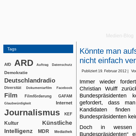
Medien-Blog
Tags
Könnte man auf
nicht einfach ve
ARD
AfD
Auftrag
Datenschutz
Publiziert
19. Februar 2012
|
Vo
Demokratie
Deutschlandradio
Immer wieder fordert
Diversität
Christian Wulff zurü
Dokumentarfilm
Facebook
Film
Bundespräsidenten 
Filmförderung
GAFAM
gefordert, dass man 
Internet
Glaubwürdigkeit
Kandidaten find
Journalismus
KEF
Bundespräsidenten kei
Künstliche
Kultur
Doch in wessen
Intelligenz
MDR
Mediathek
Bundespräsidenten“