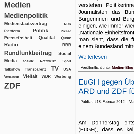
Medien
verstehen Politikerin
Journalisten das Bun
Medienpolitik
Bürgerinnen und Bürg
Medienstaatsvertrag
NDR
einigen, wie immer wied
Politik
Plattform
Presse
„Nationale Einheitsfron
Qualität
Pressefreiheit
Quote
man sieht, dass die f
Radio
RBB
einem Bundesland mitr
Rundfunkbeitrag
Social
Weiterlesen
Media
soziale Netzwerke
Sport
TV
Veröffentlicht unter
Medien-Blog
USA
Talkshow
Transparenz
Vielfalt
WDR
Werbung
Vertrauen
EuGH gegen Üb
ZDF
ARD und ZDF f
Publiziert
18. Februar 2012
|
Vo
Am Donnerstag ents
(EuGH), dass es kei