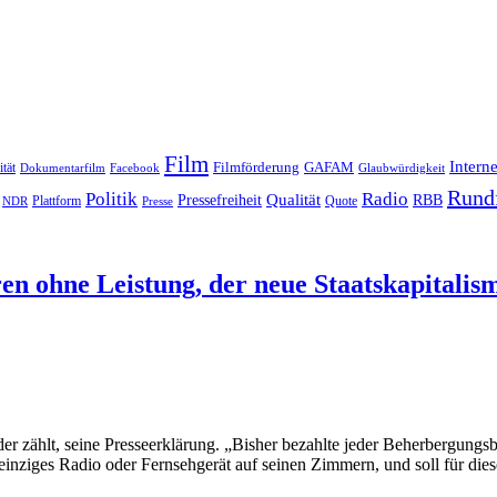
Film
Interne
Filmförderung
GAFAM
ität
Dokumentarfilm
Facebook
Glaubwürdigkeit
Rund
Politik
Radio
Qualität
Pressefreiheit
RBB
Quote
NDR
Plattform
Presse
n ohne Leistung, der neue Staatskapitalis
der zählt, seine Presseerklärung. „Bisher bezahlte jeder Beherbergung
 einziges Radio oder Fernsehgerät auf seinen Zimmern, und soll für die