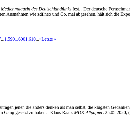
m
Medienmagazin des Deutschlandfunk
s fest. „Der deutsche Fernsehma
nen Ausnahmen wie zdf.neo und Co. mal abgesehen, hält sich die Expe
7
...
1.590
1.600
1.610
...
»
Letzte »
eiträgen jener, die anders denken als man selbst, die klügsten Gedanke
 in Gang gesetzt zu haben. Klaus Raab,
MDR-Altpapier
, 25.05.2020, (