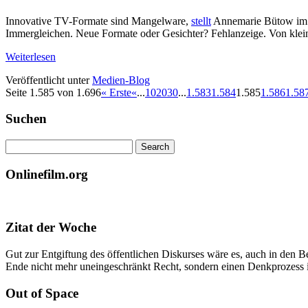
Innovative TV-Formate sind Mangelware,
stellt
Annemarie Bütow i
Immergleichen. Neue Formate oder Gesichter? Fehlanzeige. Von klei
Weiterlesen
Veröffentlicht unter
Medien-Blog
Seite 1.585 von 1.696
« Erste
«
...
10
20
30
...
1.583
1.584
1.585
1.586
1.58
Suchen
Onlinefilm.org
Zitat der Woche
Gut zur Entgiftung des öffentlichen Diskurses wäre es, auch in den B
Ende nicht mehr uneingeschränkt Recht, sondern einen Denkprozess
Out of Space