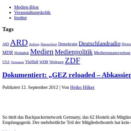
Medien-Blog
Veranstaltungskritik
Institut
Tags
ARD
Deutschlandradio
Demokratie
AfD
Auftrag
Datenschutz
Divers
Medien
Medienpolitik
MDR
Medienstaatsvertrag
Mediathek
ZDF
Vielfalt
Werbung
USA
WDR
Vertrauen
Dokumentiert: „GEZ reloaded – Abkassiere
Publiziert
12. September 2012
|
Von
Heiko Hilker
So titelt das Backpackernetwork Germany, das 62 Hostels als Mitglie
Empfangsgerät. Der mehrheitliche Teil der Mitgliederhostels hat kein