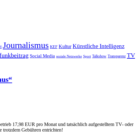
Journalismus
Künstliche Intelligenz
Kultur
t
KEF
funkbeitrag
TV
Social Media
Sport
Talkshow
Transparenz
soziale Netzwerke
mus“
sbetrieb 17,98 EUR pro Monat und tatsächlich aufgestelltem TV- oder
se trotzdem Gebühren entrichten!