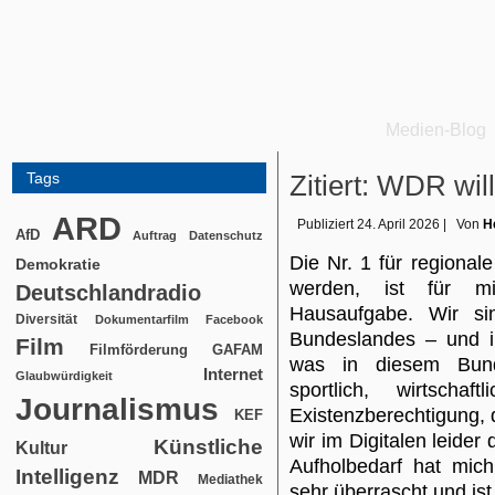
Medien-Blog
Tags
Zitiert: WDR wil
ARD
Publiziert
24. April 2026
|
Von
H
AfD
Auftrag
Datenschutz
Die Nr. 1 für regional
Demokratie
werden, ist für mi
Deutschlandradio
Hausaufgabe. Wir sin
Diversität
Dokumentarfilm
Facebook
Bundeslandes – und in
Film
Filmförderung
GAFAM
was in diesem Bundes
Internet
Glaubwürdigkeit
sportlich, wirtschaf
Journalismus
Existenzberechtigung, 
KEF
wir im Digitalen leider
Künstliche
Kultur
Aufholbedarf hat mich
Intelligenz
MDR
Mediathek
sehr überrascht und ist