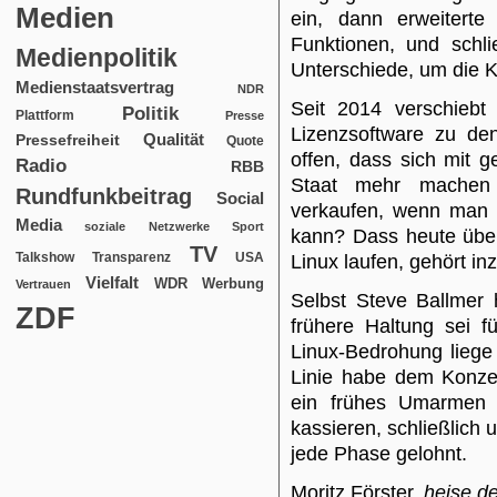
Medien
ein, dann erweiterte
Funktionen, und schli
Medienpolitik
Unterschiede, um die 
Medienstaatsvertrag
NDR
Seit 2014 verschiebt
Politik
Plattform
Presse
Lizenzsoftware zu den
Qualität
Pressefreiheit
Quote
offen, dass sich mit 
Radio
RBB
Staat mehr machen 
Rundfunkbeitrag
Social
verkaufen, wenn man d
Media
soziale Netzwerke
Sport
kann? Dass heute über
TV
USA
Talkshow
Transparenz
Linux laufen, gehört i
Vielfalt
WDR
Werbung
Vertrauen
Selbst Steve Ballmer 
ZDF
frühere Haltung sei f
Linux-Bedrohung liege
Linie habe dem Konze
ein frühes Umarmen 
kassieren, schließlich 
jede Phase gelohnt.
Moritz Förster,
heise.d