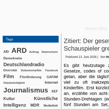
Medien-Blog
Tags
Zitiert: Der ges
Schauspieler gre
ARD
AfD
Auftrag
Datenschutz
Publiziert
13. Juni 2026
|
Von
He
Demokratie
Deutschlandradio
Es gibt heutzutage 
Diversität
Gesetze, codes of con
Dokumentarfilm
Facebook
Film
getan, aber die täglic
Filmförderung
GAFAM
viel zu oft inakzep
Internet
Glaubwürdigkeit
Kinderfilm. Erst kürzli
Journalismus
KEF
an, erzählte von acht-
Künstliche
Kultur
Stunden-Drehtagen (er
fünf Stunden am Set,
Intelligenz
MDR
Mediathek