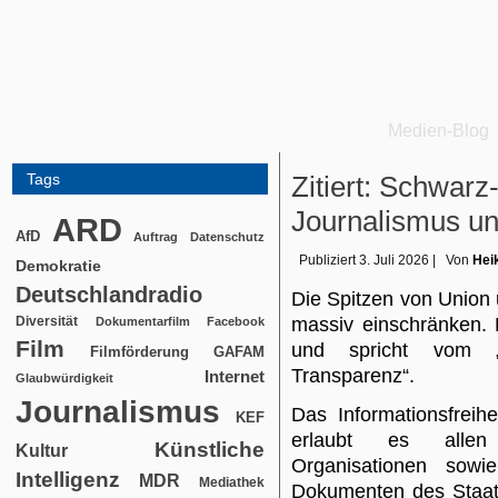
Medien-Blog
Tags
Zitiert: Schwarz-
Journalismus u
ARD
AfD
Auftrag
Datenschutz
Publiziert
3. Juli 2026
|
Von
Hei
Demokratie
Deutschlandradio
Die Spitzen von Union 
Diversität
massiv einschränken. Di
Dokumentarfilm
Facebook
Film
und spricht vom „s
Filmförderung
GAFAM
Transparenz“.
Internet
Glaubwürdigkeit
Journalismus
Das Informationsfreih
KEF
erlaubt es allen M
Künstliche
Kultur
Organisationen sowi
Intelligenz
MDR
Mediathek
Dokumenten des Staate