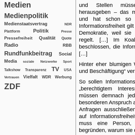
Medien
und Stellen müss
herausgeben – das ma
Medienpolitik
und hat schon so 
Medienstaatsvertrag
NDR
Informationsfreiheit gilt
Politik
Plattform
Presse
Demokratie, weil sie 
Qualität
Pressefreiheit
Quote
regelt. […] Im Koal
Radio
RBB
beschlossen, die Infor
Rundfunkbeitrag
[…]
Social
Media
soziale Netzwerke
Sport
Hinter eher blumigen
TV
USA
Talkshow
Transparenz
und Beschäftigung“ ver
Vielfalt
WDR
Werbung
Vertrauen
So sollen Informations
ZDF
„berechtigtem Intere
müssen demnach jed
besonderen Anspruch au
Anfragen ausschließe
auf Informationsfreihe
muss eine Person, d
begründen, warum sie d