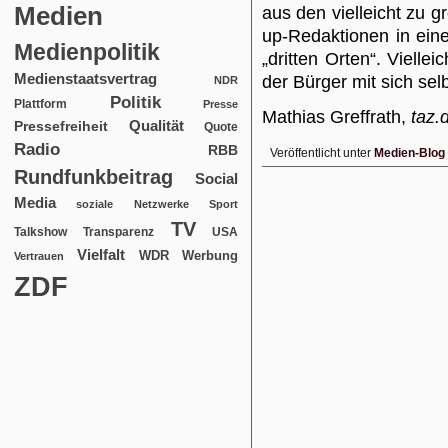
Medien
aus den vielleicht zu
up-Redaktionen in ein
Medienpolitik
„dritten Orten“. Viell
Medienstaatsvertrag
der Bürger mit sich selb
NDR
Politik
Plattform
Presse
Mathias Greffrath,
taz.
Qualität
Pressefreiheit
Quote
Radio
RBB
Veröffentlicht unter
Medien-Blog
Rundfunkbeitrag
Social
Media
soziale Netzwerke
Sport
TV
USA
Talkshow
Transparenz
Vielfalt
WDR
Werbung
Vertrauen
ZDF