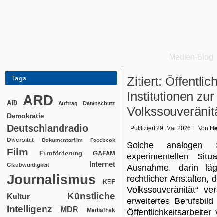
Medien-Blog
Tags
Zitiert: Öffentli
Institutionen zu
ARD
AfD
Auftrag
Datenschutz
Volkssouveränit
Demokratie
Deutschlandradio
Publiziert
29. Mai 2026
|
Von
He
Diversität
Dokumentarfilm
Facebook
Solche analogen S
Film
Filmförderung
GAFAM
experimentellen Situ
Internet
Glaubwürdigkeit
Ausnahme, darin läge
Journalismus
rechtlicher Anstalten, d
KEF
Volkssouveränität“ ve
Künstliche
Kultur
erweitertes Berufsbil
Intelligenz
MDR
Mediathek
Öffentlichkeitsarbeite