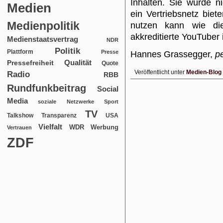
Inhalten. Sie würde n
Medien
ein Vertriebsnetz bie
Medienpolitik
nutzen kann wie die
akkreditierte YouTuber 
Medienstaatsvertrag
NDR
Politik
Plattform
Presse
Hannes Grassegger,
p
Qualität
Pressefreiheit
Quote
Veröffentlicht unter
Medien-Blog
Radio
RBB
Rundfunkbeitrag
Social
Media
soziale Netzwerke
Sport
TV
USA
Talkshow
Transparenz
Vielfalt
WDR
Werbung
Vertrauen
ZDF