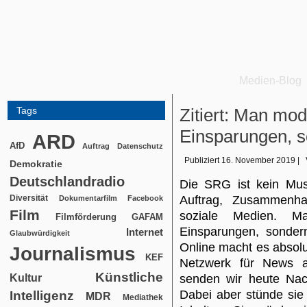
Medien-Blog
Tags
Zitiert: Man mod
Einsparungen, s
ARD
AfD
Auftrag
Datenschutz
Publiziert
16. November 2019
|
Demokratie
Deutschlandradio
Die SRG ist kein Mus
Diversität
Auftrag, Zusammenh
Dokumentarfilm
Facebook
Film
soziale Medien. Ma
Filmförderung
GAFAM
Einsparungen, sonder
Internet
Glaubwürdigkeit
Online macht es absolu
Journalismus
KEF
Netzwerk für News 
Künstliche
Kultur
senden wir heute Nac
Dabei aber stünde sie 
Intelligenz
MDR
Mediathek