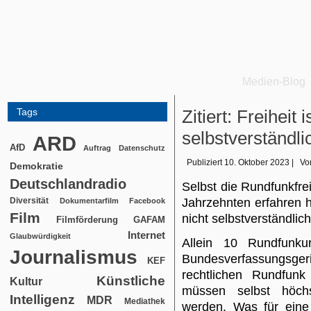
Medien-Blog
Tags
Zitiert: Freiheit 
selbstverständli
ARD
AfD
Auftrag
Datenschutz
Publiziert
10. Oktober 2023
|
Vo
Demokratie
Deutschlandradio
Selbst die Rundfunkfreih
Diversität
Jahrzehnten erfahren h
Dokumentarfilm
Facebook
Film
nicht selbstverständlich
Filmförderung
GAFAM
Internet
Glaubwürdigkeit
Allein 10 Rundfunku
Journalismus
Bundesverfassungsger
KEF
rechtlichen Rundfunk
Künstliche
Kultur
müssen selbst höchst
Intelligenz
MDR
Mediathek
werden. Was für eine 