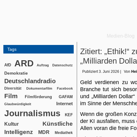
Medien-Blog
Tags
Zitiert: „Ethik!“
„Milliarden Doll
ARD
AfD
Auftrag
Datenschutz
Publiziert
3. Juni 2026
|
Von
Hei
Demokratie
Deutschlandradio
Geld verdienen zu wol
Diversität
Branche tut sich beson
Dokumentarfilm
Facebook
Film
und „Milliarden Dollar
Filmförderung
GAFAM
im Sinne der Menschhe
Internet
Glaubwürdigkeit
Journalismus
Wenn die großen Konze
KEF
der KI ausfallen, muss
Künstliche
Kultur
Allen voran die freie F
Intelligenz
MDR
Mediathek