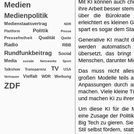
Mit KI können auch ch
Medien
ihre Arbeit besser stem
Medienpolitik
über die Bürokrati
erleichtert es kleine
Medienstaatsvertrag
NDR
spart es sogar dem Staa
Politik
Plattform
Presse
Qualität
Pressefreiheit
Quote
Generative KI macht di
Radio
RBB
werden automatisch
Rundfunkbeitrag
übersetzt, das bringt
Social
Menschen, darunter Mi
Media
soziale Netzwerke
Sport
TV
USA
Talkshow
Transparenz
Das muss nicht alle
Vielfalt
WDR
Werbung
Vertrauen
großen Modelle teils a
ZDF
Anpassungen durch an
machen. Viele kleine Tü
und machen KI zu ihre
Um diese KI für die M
eine Zusage der Politik
Big Tech zu gieren. Sie
Stil selbst fördern, sta