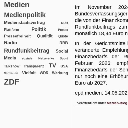
Medien
Im November 202
Bundesverfassungsger
Medienpolitik
die von der Finanzko
Medienstaatsvertrag
NDR
Rundfunkbeitrags z
Politik
Plattform
Presse
monatlich 18,94 Euro n
Qualität
Pressefreiheit
Quote
Radio
RBB
In der Gerichtsmitte
veränderte Empfehlun
Rundfunkbeitrag
Social
Finanzbedarfs der R
Media
soziale Netzwerke
Sport
Februar 2026 emp
TV
USA
Talkshow
Transparenz
Finanzbedarfs der Sen
Vielfalt
WDR
Werbung
Vertrauen
nur noch eine Erhöhu
ZDF
Euro ab 2027.
epd medien, 14.05.202
Veröffentlicht unter
Medien-Blog