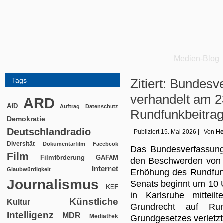
Medien-Blog
Tags
Zitiert: Bundesv
verhandelt am 2
ARD
AfD
Auftrag
Datenschutz
Rundfunkbeitra
Demokratie
Deutschlandradio
Publiziert
15. Mai 2026
|
Von
He
Diversität
Dokumentarfilm
Facebook
Das Bundesverfassungs
Film
Filmförderung
GAFAM
den Beschwerden von 
Internet
Glaubwürdigkeit
Erhöhung des Rundfunk
Journalismus
Senats beginnt um 10 
KEF
in Karlsruhe mitteil
Künstliche
Kultur
Grundrecht auf Run
Intelligenz
MDR
Mediathek
Grundgesetzes verletzt