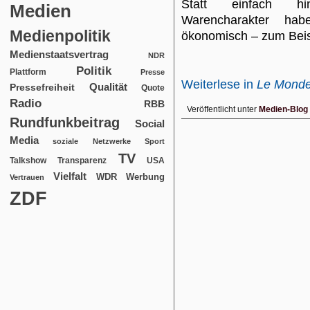
Statt einfach hi
Medien
Warencharakter ha
Medienpolitik
ökonomisch – zum Beis
Medienstaatsvertrag
NDR
Politik
Plattform
Presse
Weiterlese in
Le Monde
Qualität
Pressefreiheit
Quote
Radio
RBB
Veröffentlicht unter
Medien-Blog
Rundfunkbeitrag
Social
Media
soziale Netzwerke
Sport
TV
USA
Talkshow
Transparenz
Vielfalt
WDR
Werbung
Vertrauen
ZDF