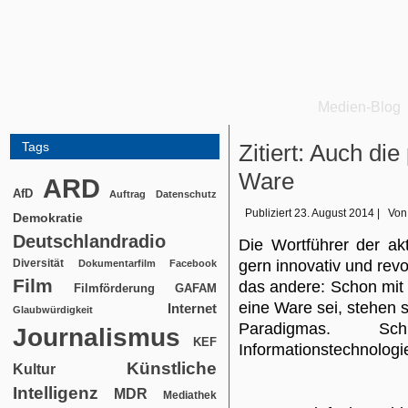
Medien-Blog
Tags
Zitiert: Auch die
Ware
ARD
AfD
Auftrag
Datenschutz
Publiziert
23. August 2014
|
Von
Demokratie
Deutschlandradio
Die Wortführer der ak
Diversität
gern innovativ und revo
Dokumentarfilm
Facebook
Film
das andere: Schon mit
Filmförderung
GAFAM
eine Ware sei, stehen 
Internet
Glaubwürdigkeit
Paradigmas. Sc
Journalismus
KEF
Informationstechnologi
Künstliche
Kultur
Intelligenz
MDR
Mediathek