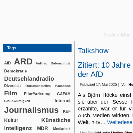
Medien-Blog
Tags
Talkshow
ARD
Zitiert: 10 Jah
AfD
Auftrag
Datenschutz
Demokratie
der AfD
Deutschlandradio
Publiziert
17. Mai 2025
|
Von
He
Diversität
Dokumentarfilm
Facebook
Film
Filmförderung
GAFAM
Als Björn Höcke einst
Internet
sie über den Sessel 
Glaubwürdigkeit
Journalismus
erzählte, war er für 
KEF
Auch Medien wirkten irri
Künstliche
Kultur
Welt, n-tv…
Weiterlese
Intelligenz
MDR
Mediathek