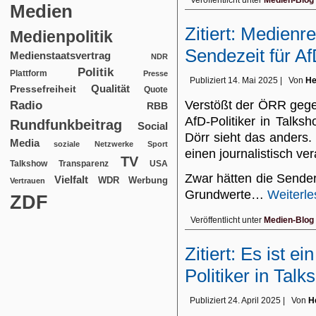
Veröffentlicht unter
Medien-Blog
Medien
Zitiert: Medienr
Medienpolitik
Sendezeit für A
Medienstaatsvertrag
NDR
Politik
Plattform
Presse
Publiziert
14. Mai 2025
|
Von
He
Qualität
Pressefreiheit
Quote
Verstößt der ÖRR geg
Radio
RBB
AfD-Politiker in Talks
Rundfunkbeitrag
Social
Dörr sieht das anders.
Media
soziale Netzwerke
Sport
einen journalistisch v
TV
USA
Talkshow
Transparenz
Zwar hätten die Sender
Vielfalt
WDR
Werbung
Vertrauen
Grundwerte…
Weiterl
ZDF
Veröffentlicht unter
Medien-Blog
Zitiert: Es ist e
Politiker in Tal
Publiziert
24. April 2025
|
Von
H