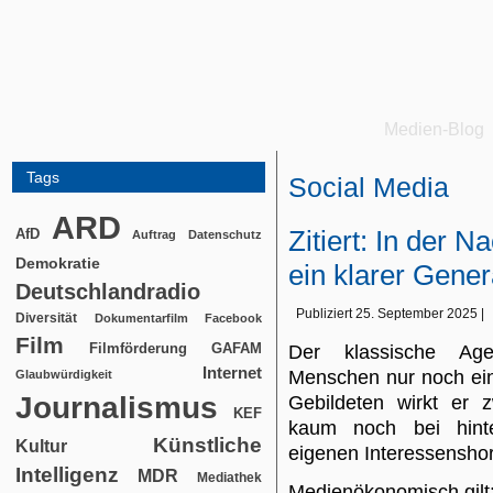
Medien-Blog
Tags
Social Media
ARD
Zitiert: In der N
AfD
Auftrag
Datenschutz
Demokratie
ein klarer Gene
Deutschlandradio
Publiziert
25. September 2025
|
Diversität
Dokumentarfilm
Facebook
Film
Filmförderung
GAFAM
Der klassische Agen
Internet
Menschen nur noch ein
Glaubwürdigkeit
Journalismus
Gebildeten wirkt er z
KEF
kaum noch bei hint
Künstliche
Kultur
eigenen Interessenshor
Intelligenz
MDR
Mediathek
Medienökonomisch gilt: 