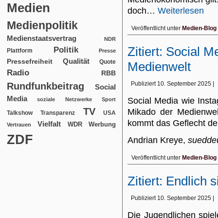
Medien
doch…
Weiterlesen
Medienpolitik
Veröffentlicht unter
Medien-Blog
Medienstaatsvertrag
NDR
Zitiert: Social M
Politik
Plattform
Presse
Qualität
Pressefreiheit
Quote
Medienwelt
Radio
RBB
Publiziert
10. September 2025
|
Rundfunkbeitrag
Social
Media
Social Media wie Inst
soziale Netzwerke
Sport
TV
Mikado der Medienwel
USA
Talkshow
Transparenz
kommt das Geflecht der
Vielfalt
WDR
Werbung
Vertrauen
ZDF
Andrian Kreye,
suedde
Veröffentlicht unter
Medien-Blog
Zitiert: Endlich
Publiziert
10. September 2025
|
Die Jugendlichen spiel