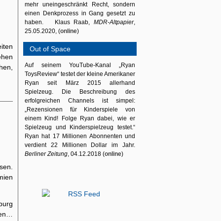
mehr uneingeschränkt Recht, sondern
einen Denkprozess in Gang gesetzt zu
haben. Klaus Raab,
MDR-Altpapier
,
25.05.2020, (
online
)
iten
Out of Space
ehen
Auf seinem YouTube-Kanal „Ryan
hen,
ToysReview“ testet der kleine Amerikaner
Ryan seit März 2015 allerhand
Spielzeug. Die Beschreibung des
erfolgreichen Channels ist simpel:
„Rezensionen für Kinderspiele von
einem Kind! Folge Ryan dabei, wie er
Spielzeug und Kinderspielzeug testet.“
Ryan hat 17 Millionen Abonnenten und
verdient 22 Millionen Dollar im Jahr.
Berliner Zeitung
, 04.12.2018 (
online
)
ssen.
mien
burg
ien…