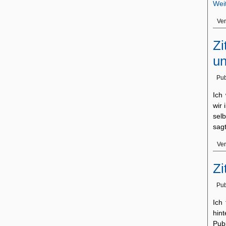
Wei
Ver
Zi
u
Pub
Ich
wir 
sel
sag
Ver
Zi
Pub
Ich
hin
Pub