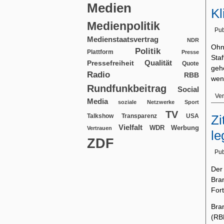
Medien
Kl
Medienpolitik
Pub
Medienstaatsvertrag
NDR
Ohn
Politik
Plattform
Presse
Sta
Qualität
Pressefreiheit
Quote
geh
Radio
RBB
wen
Rundfunkbeitrag
Social
Ver
Media
soziale Netzwerke
Sport
TV
USA
Zi
Talkshow
Transparenz
Vielfalt
WDR
Werbung
Vertrauen
le
ZDF
Pub
Der 
Bra
Fort
Bra
(RB