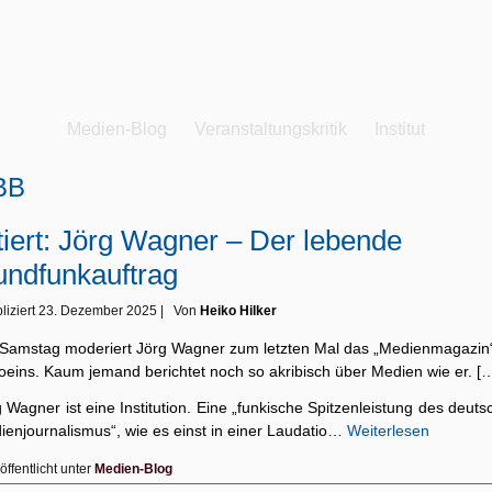
Medien-Blog
Veranstaltungskritik
Institut
BB
tiert: Jörg Wagner – Der lebende
ndfunkauftrag
liziert
23. Dezember 2025
|
Von
Heiko Hilker
Samstag moderiert Jörg Wagner zum letzten Mal das „Medienmagazin“
ioeins. Kaum jemand berichtet noch so akribisch über Medien wie er. [
 Wagner ist eine Institution. Eine „funkische Spitzenleistung des deut
ienjournalismus“, wie es einst in einer Laudatio…
Weiterlesen
öffentlicht unter
Medien-Blog