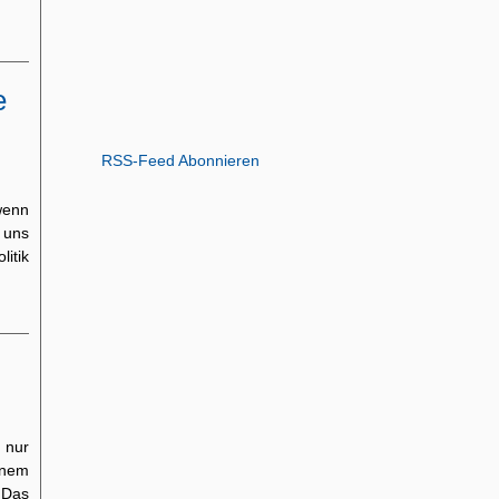
e
RSS-Feed Abonnieren
wenn
, uns
itik
 nur
inem
 Das