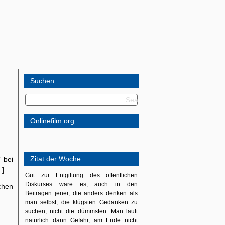
Suchen
Onlinefilm.org
Zitat der Woche
 bei
…]
Gut zur Entgiftung des öffentlichen
Diskurses wäre es, auch in den
schen
Beiträgen jener, die anders denken als
man selbst, die klügsten Gedanken zu
suchen, nicht die dümmsten. Man läuft
natürlich dann Gefahr, am Ende nicht