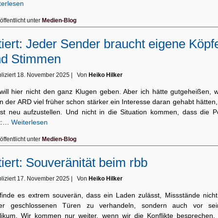
terlesen
öffentlicht unter
Medien-Blog
tiert: Jeder Sender braucht eigene Köpf
nd Stimmen
liziert
18. November 2025
|
Von
Heiko Hilker
 will hier nicht den ganz Klugen geben. Aber ich hätte gutgeheißen, 
in der ARD viel früher schon stärker ein Interesse daran gehabt hätten
bst neu aufzustellen. Und nicht in die Situation kommen, dass die Pol
t:…
Weiterlesen
öffentlicht unter
Medien-Blog
tiert: Souveränität beim rbb
liziert
17. November 2025
|
Von
Heiko Hilker
 finde es extrem souverän, dass ein Laden zulässt, Missstände nicht
ter geschlossenen Türen zu verhandeln, sondern auch vor se
likum. Wir kommen nur weiter, wenn wir die Konflikte besprechen.