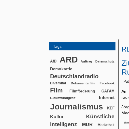
Tags
R
ARD
Zi
AfD
Auftrag
Datenschutz
Demokratie
Ru
Deutschlandradio
Pub
Diversität
Dokumentarfilm
Facebook
Film
Filmförderung
Am 
GAFAM
rad
Internet
Glaubwürdigkeit
Journalismus
Jörg
KEF
Med
Künstliche
Kultur
Ver
Intelligenz
MDR
Mediathek