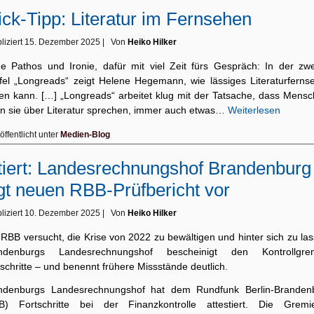
ick-Tipp: Literatur im Fernsehen
liziert
15. Dezember 2025
|
Von
Heiko Hilker
e Pathos und Ironie, dafür mit viel Zeit fürs Gespräch: In der zwe
ffel „Longreads“ zeigt Helene Hegemann, wie lässiges Literaturferns
en kann. […] „Longreads“ arbeitet klug mit der Tatsache, dass Mensc
n sie über Literatur sprechen, immer auch etwas…
Weiterlesen
öffentlicht unter
Medien-Blog
tiert: Landesrechnungshof Brandenburg
gt neuen RBB-Prüfbericht vor
liziert
10. Dezember 2025
|
Von
Heiko Hilker
RBB versucht, die Krise von 2022 zu bewältigen und hinter sich zu la
ndenburgs Landesrechnungshof bescheinigt den Kontrollgre
schritte – und benennt frühere Missstände deutlich.
ndenburgs Landesrechnungshof hat dem Rundfunk Berlin-Branden
B) Fortschritte bei der Finanzkontrolle attestiert. Die Grem