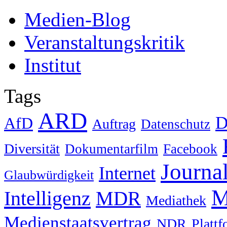
Medien-Blog
Veranstaltungskritik
Institut
Tags
ARD
D
AfD
Auftrag
Datenschutz
Diversität
Dokumentarfilm
Facebook
Journa
Internet
Glaubwürdigkeit
M
Intelligenz
MDR
Mediathek
Medienstaatsvertrag
NDR
Platt