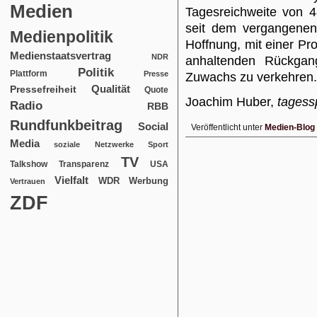
Medien
Tagesreichweite von 4
seit dem vergangenen 
Medienpolitik
Hoffnung, mit einer P
Medienstaatsvertrag
NDR
anhaltenden Rückgan
Politik
Plattform
Presse
Zuwachs zu verkehren.
Qualität
Pressefreiheit
Quote
Joachim Huber,
tagess
Radio
RBB
Rundfunkbeitrag
Social
Veröffentlicht unter
Medien-Blog
Media
soziale Netzwerke
Sport
TV
USA
Talkshow
Transparenz
Vielfalt
WDR
Werbung
Vertrauen
ZDF