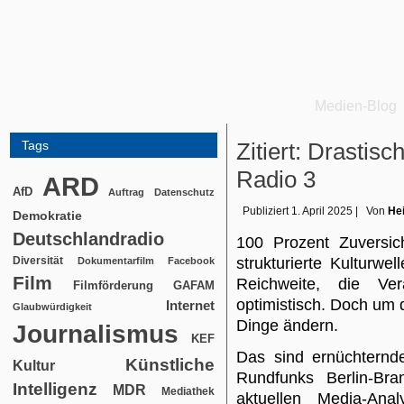
Medien-Blog
Tags
Zitiert: Drastis
Radio 3
ARD
AfD
Auftrag
Datenschutz
Publiziert
1. April 2025
|
Von
Hei
Demokratie
Deutschlandradio
100 Prozent Zuversic
Diversität
strukturierte Kulturwe
Dokumentarfilm
Facebook
Film
Reichweite, die Ve
Filmförderung
GAFAM
optimistisch. Doch um
Internet
Glaubwürdigkeit
Dinge ändern.
Journalismus
KEF
Das sind ernüchternde
Künstliche
Kultur
Rundfunks Berlin-Bra
Intelligenz
MDR
Mediathek
aktuellen Media-An