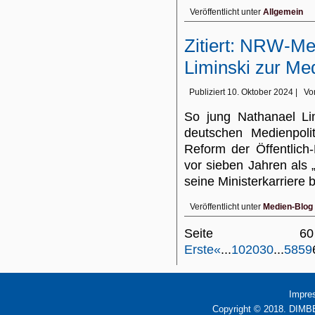
Veröffentlicht unter
Allgemein
Zitiert: NRW-Me
Liminski zur Med
Publiziert
10. Oktober 2024
|
Vo
So jung Nathanael Lim
deutschen Medienpoli
Reform der Öffentlich
vor sieben Jahren als
seine Ministerkarrier
Veröffentlicht unter
Medien-Blog
Seite 
Erste
«
...
10
20
30
...
58
59
Impre
Copyright © 2018. DIMBB 