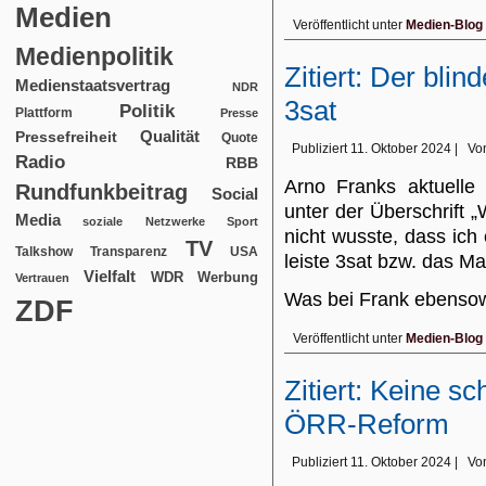
Medien
Veröffentlicht unter
Medien-Blog
Medienpolitik
Zitiert: Der bli
Medienstaatsvertrag
NDR
3sat
Politik
Plattform
Presse
Qualität
Pressefreiheit
Quote
Publiziert
11. Oktober 2024
|
Vo
Radio
RBB
Arno Franks aktuelle 
Rundfunkbeitrag
Social
unter der Überschrift „
Media
soziale Netzwerke
Sport
nicht wusste, dass ich
TV
USA
Talkshow
Transparenz
leiste 3sat bzw. das Ma
Vielfalt
WDR
Werbung
Vertrauen
Was bei Frank ebens
ZDF
Veröffentlicht unter
Medien-Blog
Zitiert: Keine s
ÖRR-Reform
Publiziert
11. Oktober 2024
|
Vo