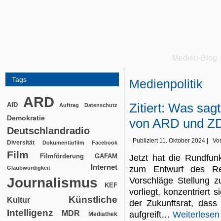
Medien-Blog
Tags
Medienpolitik
ARD
Zitiert: Was sag
AfD
Auftrag
Datenschutz
Demokratie
von ARD und Z
Deutschlandradio
Publiziert
11. Oktober 2024
|
Vo
Diversität
Dokumentarfilm
Facebook
Film
Filmförderung
GAFAM
Jetzt hat die Rundfun
Internet
zum Entwurf des Ref
Glaubwürdigkeit
Journalismus
Vorschläge Stellung z
KEF
vorliegt, konzentriert 
Künstliche
Kultur
der Zukunftsrat, das
Intelligenz
MDR
aufgreift…
Weiterlesen
Mediathek