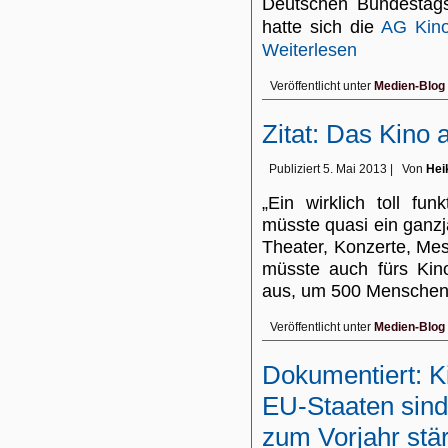
Deutschen Bundestags.
hatte sich die
AG Kino
Weiterlesen
Veröffentlicht unter
Medien-Blog
Zitat: Das Kino 
Publiziert
5. Mai 2013
|
Von
Hei
„Ein wirklich toll fu
müsste quasi ein ganzjä
Theater, Konzerte, Me
müsste auch fürs Kin
aus, um 500 Mensche
Veröffentlicht unter
Medien-Blog
Dokumentiert: K
EU-Staaten sind
zum Vorjahr stä