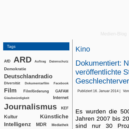
Medien-Blog
Tags
Kino
ARD
Dokumentiert: 
AfD
Auftrag
Datenschutz
Demokratie
veröffentlichte St
Deutschlandradio
Geschlechterver
Diversität
Dokumentarfilm
Facebook
Film
Filmförderung
Publiziert
16. Januar 2014
|
Von
GAFAM
Internet
Glaubwürdigkeit
Journalismus
KEF
Es wurden die 500
Künstliche
Kultur
Jahren 2007 bis 20
Intelligenz
MDR
sind nur 30 Pro
Mediathek