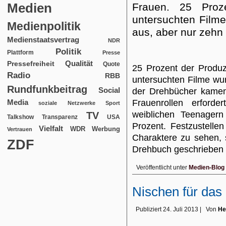
Medien
Frauen. 25 Pro
untersuchten Filme
Medienpolitik
aus, aber nur zehn
Medienstaatsvertrag
NDR
Politik
Plattform
Presse
Qualität
Pressefreiheit
Quote
25 Prozent der Produz
Radio
RBB
untersuchten Filme wu
Rundfunkbeitrag
Social
der Drehbücher kamen 
Media
Frauenrollen erforde
soziale Netzwerke
Sport
weiblichen Teenager
TV
USA
Talkshow
Transparenz
Prozent. Festzustelle
Vielfalt
WDR
Werbung
Vertrauen
Charaktere zu sehen, 
ZDF
Drehbuch geschrieben 
Veröffentlicht unter
Medien-Blog
Nischen für das
Publiziert
24. Juli 2013
|
Von
He