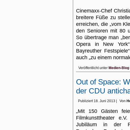
Cinemaxx-Chef Christia
breitere Füße zu stel
erreichen, die „vom Kle
den Senioren mit 80 u
So übertrage man „bere
Opera in New York“
Bayreuther Festspiele
auch „zu einem norma
Veröffentlicht unter
Medien-Blog
Out of Space: W
der CDU anticha
Publiziert
18. Juni 2013
|
Von
He
„Mit 150 Gästen fei
Filmkunsttheater e.V
Jubiläum in der Pa