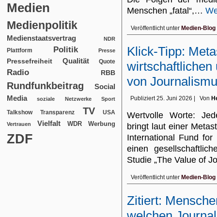
Medien
Menschen „fatal“,…
We
Medienpolitik
Veröffentlicht unter
Medien-Blog
Medienstaatsvertrag
NDR
Klick-Tipp: Meta
Politik
Plattform
Presse
Qualität
Pressefreiheit
Quote
wirtschaftlichen
Radio
RBB
von Journalism
Rundfunkbeitrag
Social
Media
Publiziert
25. Juni 2026
|
Von
He
soziale Netzwerke
Sport
TV
USA
Talkshow
Transparenz
Wertvolle Worte: Jede
Vielfalt
WDR
Werbung
Vertrauen
bringt laut einer Meta
ZDF
International Fund fo
einen gesellschaftli
Studie „The Value of J
Veröffentlicht unter
Medien-Blog
Zitiert: Mensch
welchen Journal