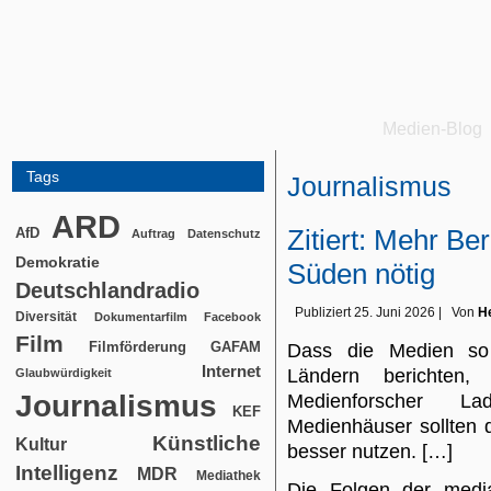
Medien-Blog
Tags
Journalismus
ARD
Zitiert: Mehr Be
AfD
Auftrag
Datenschutz
Demokratie
Süden nötig
Deutschlandradio
Publiziert
25. Juni 2026
|
Von
He
Diversität
Dokumentarfilm
Facebook
Film
Filmförderung
GAFAM
Dass die Medien so
Internet
Ländern berichten, 
Glaubwürdigkeit
Journalismus
Medienforscher La
KEF
Medienhäuser sollten 
Künstliche
Kultur
besser nutzen. […]
Intelligenz
MDR
Mediathek
Die Folgen der media