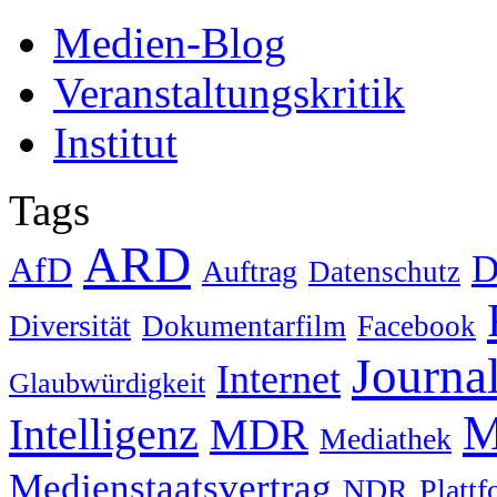
Medien-Blog
Veranstaltungskritik
Institut
Tags
ARD
D
AfD
Auftrag
Datenschutz
Diversität
Dokumentarfilm
Facebook
Journa
Internet
Glaubwürdigkeit
M
Intelligenz
MDR
Mediathek
Medienstaatsvertrag
NDR
Platt