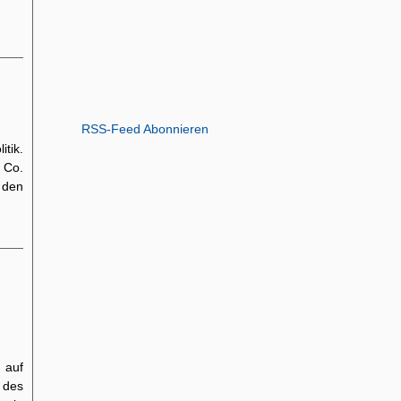
n
RSS-Feed Abonnieren
tik.
d Co.
 den
 auf
 des