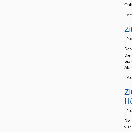
Onl
Ver
Zi
Pub
Das
Die 
Sie
Abb
Ver
Zi
Hö
Pub
Die
wac