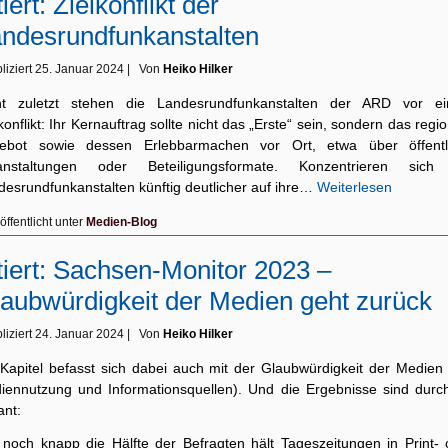
tiert: Zielkonflikt der
ndesrundfunkanstalten
liziert
25. Januar 2024
|
Von
Heiko Hilker
ht zuletzt stehen die Landesrundfunkanstalten der ARD vor e
konflikt: Ihr Kernauftrag sollte nicht das „Erste“ sein, sondern das regi
ebot sowie dessen Erlebbarmachen vor Ort, etwa über öffentl
anstaltungen oder Beteiligungsformate. Konzentrieren sich
desrundfunkanstalten künftig deutlicher auf ihre…
Weiterlesen
öffentlicht unter
Medien-Blog
tiert: Sachsen-Monitor 2023 –
aubwürdigkeit der Medien geht zurück
liziert
24. Januar 2024
|
Von
Heiko Hilker
 Kapitel befasst sich dabei auch mit der Glaubwürdigkeit der Medien 
iennutzung und Informationsquellen). Und die Ergebnisse sind durc
ant:
 noch knapp die Hälfte der Befragten hält Tageszeitungen in Print- 