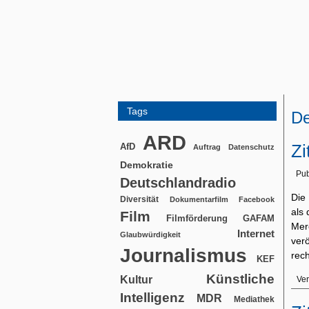
Tags
De
ARD
Zi
AfD
Auftrag
Datenschutz
Demokratie
Pub
Deutschlandradio
Die 
Diversität
Dokumentarfilm
Facebook
als
Film
Filmförderung
GAFAM
Mer
Internet
Glaubwürdigkeit
ver
Journalismus
rec
KEF
Künstliche
Kultur
Ver
Intelligenz
MDR
Mediathek