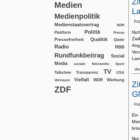
Zi
Medien
La
Medienpolitik
Pub
Medienstaatsvertrag
NDR
Politik
Nic
Plattform
Presse
Ziel
Qualität
Pressefreiheit
Quote
Ang
Radio
RBB
Ver
Rundfunkbeitrag
Social
Lan
Media
soziale Netzwerke
Sport
Ver
TV
USA
Talkshow
Transparenz
Vielfalt
WDR
Werbung
Vertrauen
Zi
ZDF
Gl
Pub
Ein
Med
bris
Nur