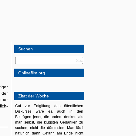
Suchen
Onlinefilm.org
tiger
 der
Zitat der Woche
nuar
ich-
Gut zur Entgiftung des öffentlichen
Diskurses wäre es, auch in den
Beiträgen jener, die anders denken als
man selbst, die klügsten Gedanken zu
suchen, nicht die dümmsten. Man läuft
natürlich dann Gefahr, am Ende nicht