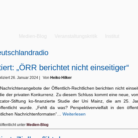
Medien-Blog
Veranstaltungskritik
Institut
utschlandradio
tiert: „ÖRR berichtet nicht einseitiger“
liziert
26. Januar 2024
|
Von
Heiko Hilker
Nachrichtenangebote der Öffentlich-Rechtlichen berichten nicht einsei
 die der privaten Konkurrenz. Zu diesem Schluss kommt eine neue, von
cator-Stiftung ko-finanzierte Studie der Uni Mainz, die am 25. Ja
öffentlicht wurde. „Fehlt da was? Perspektivenvielfalt in den öffentl
htlichen Nachrichtenformaten“…
Weiterlesen
öffentlicht unter
Medien-Blog