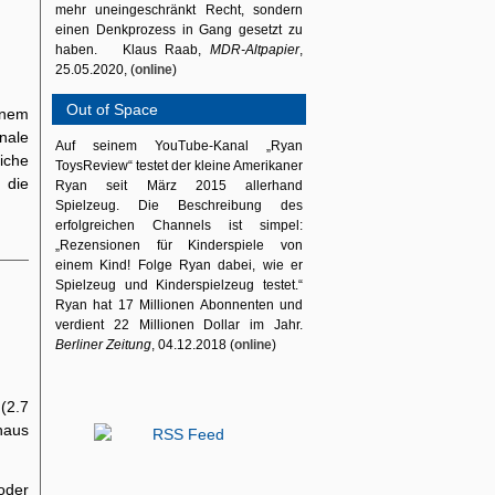
mehr uneingeschränkt Recht, sondern
einen Denkprozess in Gang gesetzt zu
haben. Klaus Raab,
MDR-Altpapier
,
25.05.2020, (
online
)
Out of Space
inem
onale
Auf seinem YouTube-Kanal „Ryan
iche
ToysReview“ testet der kleine Amerikaner
 die
Ryan seit März 2015 allerhand
Spielzeug. Die Beschreibung des
erfolgreichen Channels ist simpel:
„Rezensionen für Kinderspiele von
einem Kind! Folge Ryan dabei, wie er
Spielzeug und Kinderspielzeug testet.“
Ryan hat 17 Millionen Abonnenten und
verdient 22 Millionen Dollar im Jahr.
Berliner Zeitung
, 04.12.2018 (
online
)
(2.7
haus
oder