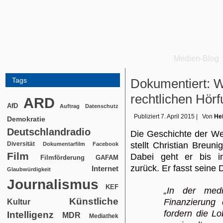
Medien-Blog
Tags
Dokumentiert: W
rechtlichen Hör
ARD
AfD
Auftrag
Datenschutz
Publiziert
7. April 2015
|
Von
Hei
Demokratie
Deutschlandradio
Die Geschichte der Wer
Diversität
stellt Christian Breuni
Dokumentarfilm
Facebook
Film
Dabei geht er bis i
Filmförderung
GAFAM
zurück. Er fasst seine
Internet
Glaubwürdigkeit
Journalismus
KEF
„In der medi
Künstliche
Finanzierung 
Kultur
fordern die L
Intelligenz
MDR
Mediathek