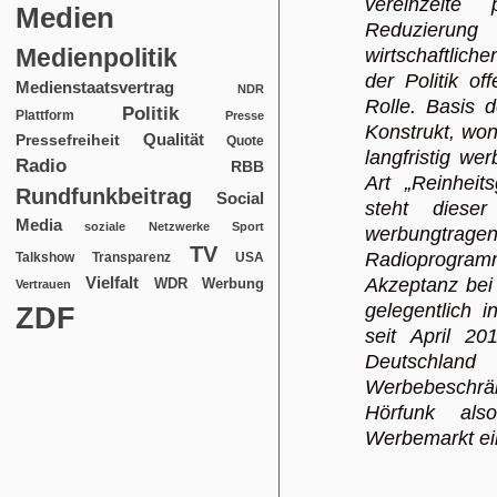
vereinzelte 
Medien
Reduzierun
Medienpolitik
wirtschaftliche
der Politik of
Medienstaatsvertrag
NDR
Rolle. Basis d
Politik
Plattform
Presse
Konstrukt, won
Qualität
Pressefreiheit
Quote
langfristig we
Radio
RBB
Art „Reinheit
Rundfunkbeitrag
Social
steht diese
Media
soziale Netzwerke
Sport
werbungtra
TV
Radioprogram
USA
Talkshow
Transparenz
Vielfalt
Akzeptanz bei
WDR
Werbung
Vertrauen
gelegentlich 
ZDF
seit April 20
Deutschl
Werbebeschrä
Hörfunk also
Werbemarkt ei