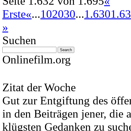
Seite 1.632 von 1.695
«
Erste
«
...
10
20
30
...
1.630
1.6
»
Suchen
Onlinefilm.org
Zitat der Woche
Gut zur Entgiftung des öffe
in den Beiträgen jener, die 
klügsten Gedanken zu such