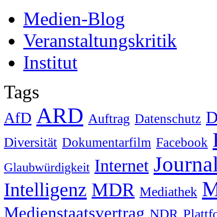
Medien-Blog
Veranstaltungskritik
Institut
Tags
ARD
D
AfD
Auftrag
Datenschutz
Diversität
Dokumentarfilm
Facebook
Journa
Internet
Glaubwürdigkeit
M
Intelligenz
MDR
Mediathek
Medienstaatsvertrag
NDR
Platt