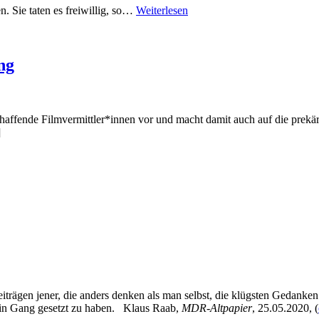
. Sie taten es freiwillig, so…
Weiterlesen
ng
chaffende Filmvermittler*innen vor und macht damit auch auf die prekä
]
eiträgen jener, die anders denken als man selbst, die klügsten Gedanke
 in Gang gesetzt zu haben. Klaus Raab,
MDR-Altpapier
, 25.05.2020, (