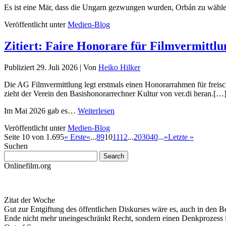
Es ist eine Mär, dass die Ungarn gezwungen wurden, Orbán zu wählen
Veröffentlicht unter
Medien-Blog
Zitiert: Faire Honorare für Filmvermittlu
Publiziert
29. Juli 2026
|
Von
Heiko Hilker
Die AG Filmvermittlung legt erstmals einen Honorarrahmen für freis
zieht der Verein den Basishonorarrechner Kultur von ver.di heran.[…
Im Mai 2026 gab es…
Weiterlesen
Veröffentlicht unter
Medien-Blog
Seite 10 von 1.695
« Erste
«
...
8
9
10
11
12
...
20
30
40
...
»
Letzte »
Suchen
Onlinefilm.org
Zitat der Woche
Gut zur Entgiftung des öffentlichen Diskurses wäre es, auch in den B
Ende nicht mehr uneingeschränkt Recht, sondern einen Denkprozess