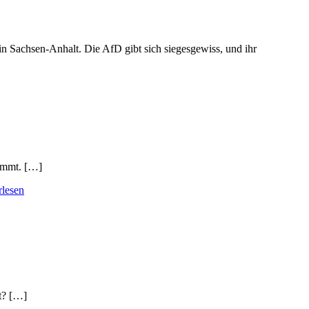
n Sachsen-Anhalt. Die AfD gibt sich siegesgewiss, und ihr
nimmt. […]
rlesen
ht? […]