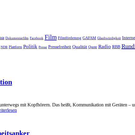
Film
Interne
Filmförderung
GAFAM
ität
Dokumentarfilm
Facebook
Glaubwürdigkeit
Rund
Politik
Radio
Qualität
Pressefreiheit
RBB
Quote
NDR
Plattform
Presse
tion
erwegs mit Kopfhörern. Das heißt, Kommunikation mit Geräten – und da
iterlesen
heitsanker