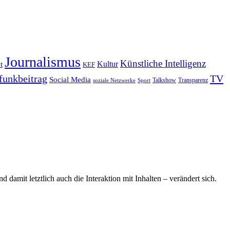
Journalismus
Künstliche Intelligenz
Kultur
t
KEF
funkbeitrag
TV
Social Media
Sport
Talkshow
Transparenz
soziale Netzwerke
mit letztlich auch die Interaktion mit Inhalten – verändert sich.