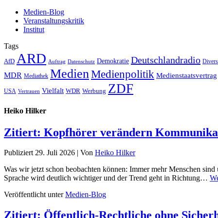
Medien-Blog
Veranstaltungskritik
Institut
Tags
ARD
Deutschlandradio
Demokratie
AfD
Auftrag
Datenschutz
Divers
Medien
Medienpolitik
MDR
Medienstaatsvertrag
Mediathek
ZDF
Vielfalt
Werbung
USA
WDR
Vertrauen
Heiko Hilker
Zitiert: Kopfhörer verändern Kommunika
Publiziert
29. Juli 2026
|
Von
Heiko Hilker
Was wir jetzt schon beobachten können: Immer mehr Menschen sind unt
Sprache wird deutlich wichtiger und der Trend geht in Richtung…
We
Veröffentlicht unter
Medien-Blog
Zitiert: Öffentlich-Rechtliche ohne Sicher