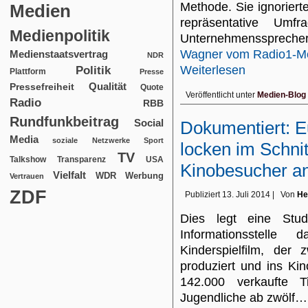
Methode. Sie ignoriert
Medien
repräsentative Um
Medienpolitik
Unternehmenssprecher
Wagner vom Radio1-M
Medienstaatsvertrag
NDR
Weiterlesen
Politik
Plattform
Presse
Qualität
Pressefreiheit
Quote
Veröffentlicht unter
Medien-Blog
Radio
RBB
Rundfunkbeitrag
Social
Dokumentiert: E
Media
soziale Netzwerke
Sport
locken im Schnit
TV
USA
Talkshow
Transparenz
Kinobesucher an
Vielfalt
WDR
Werbung
Vertrauen
ZDF
Publiziert
13. Juli 2014
|
Von
He
Dies legt eine Stud
Informationsstell
Kinderspielfilm, de
produziert und ins Ki
142.000 verkaufte 
Jugendliche ab zwölf