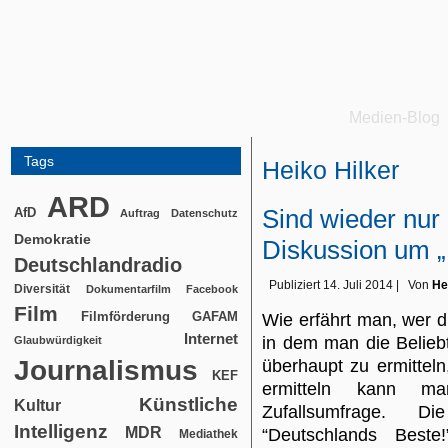
Medien-Blog
Tags
Heiko Hilker
ARD
Sind wieder nur
AfD
Auftrag
Datenschutz
Demokratie
Diskussion um „
Deutschlandradio
Publiziert
14. Juli 2014
|
Von
He
Diversität
Dokumentarfilm
Facebook
Film
Filmförderung
GAFAM
Wie erfährt man, wer 
Internet
in dem man die Beliebte
Glaubwürdigkeit
Journalismus
überhaupt zu ermitteln,
KEF
ermitteln kann ma
Künstliche
Kultur
Zufallsumfrage. 
Intelligenz
MDR
“Deutschlands Beste
Mediathek