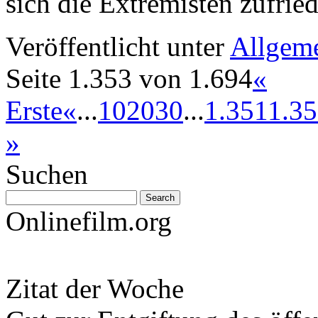
sich die Extremisten zufri
Veröffentlicht unter
Allgem
Seite 1.353 von 1.694
«
Erste
«
...
10
20
30
...
1.351
1.3
»
Suchen
Onlinefilm.org
Zitat der Woche