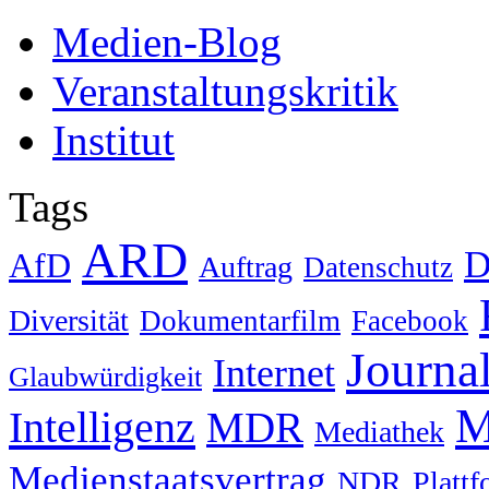
Medien-Blog
Veranstaltungskritik
Institut
Tags
ARD
D
AfD
Auftrag
Datenschutz
Diversität
Dokumentarfilm
Facebook
Journa
Internet
Glaubwürdigkeit
M
Intelligenz
MDR
Mediathek
Medienstaatsvertrag
NDR
Platt